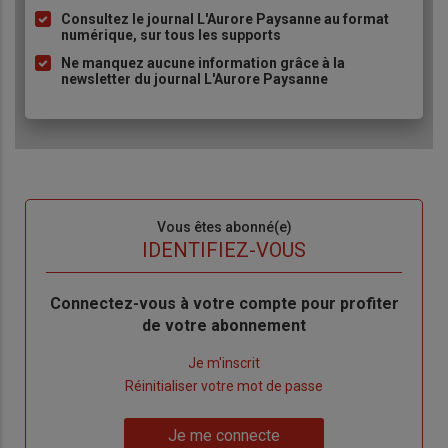
à
Consultez le journal L'Aurore Paysanne au format
puce
numérique, sur tous les supports
Ne manquez aucune information grâce à la
newsletter du journal L'Aurore Paysanne
Sous-
Vous êtes abonné(e)
titre
TITRE
IDENTIFIEZ-VOUS
Body
Connectez-vous à votre compte pour profiter
de votre abonnement
Lien
Je m'inscrit
"Créer
Lien
Réinitialiser votre mot de passe
un
"Réinitialiser
Lien
nouveau
votre
Je me connecte