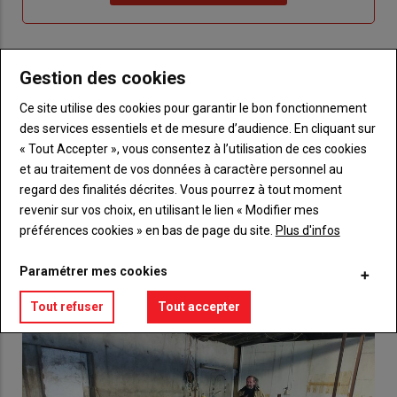
"Je
compte"
mot
me
de
connecte"
passe"
Gestion des cookies
Sous-
Vous n'êtes pas abonné(e)
titre
TITRE
CRÉEZ UN COMPTE
Ce site utilise des cookies pour garantir le bon fonctionnement
des services essentiels et de mesure d’audience. En cliquant sur
« Tout Accepter », vous consentez à l’utilisation de ces cookies
Body
Choisissez votre formule et créez votre
et au traitement de vos données à caractère personnel au
compte pour accéder à tout {nom-site}.
regard des finalités décrites. Vous pourrez à tout moment
Lien
revenir sur vos choix, en utilisant le lien « Modifier mes
Créez un compte
préférences cookies » en bas de page du site.
Plus d'infos
Paramétrer mes cookies
VOUS AIMEREZ AUSSI
Tout refuser
Tout accepter