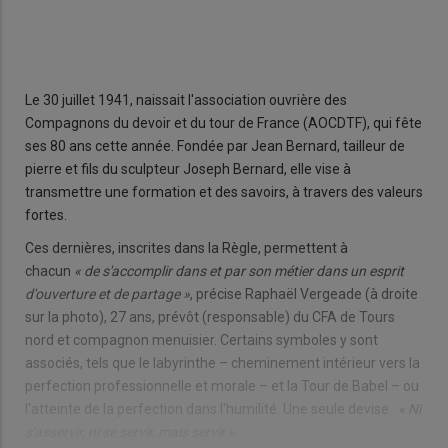
Le 30 juillet 1941, naissait l'association ouvrière des
Compagnons du devoir et du tour de France (AOCDTF), qui fête
ses 80 ans cette année. Fondée par Jean Bernard, tailleur de
pierre et fils du sculpteur Joseph Bernard, elle vise à
transmettre une formation et des savoirs, à travers des valeurs
fortes.
Ces dernières, inscrites dans la Règle, permettent à
chacun
« de s'accomplir dans et par son métier dans un esprit
d'ouverture et de partage »
, précise Raphaël Vergeade (à droite
sur la photo), 27 ans, prévôt (responsable) du CFA de Tours
nord et compagnon menuisier. Certains symboles y sont
associés, tels que le labyrinthe – cheminement intérieur vers la
perfection professionnelle et morale – et la Tour de Babel – ou
l'atteinte de la perfection dans l'humilité. Une seule devise :
« Ni
s'asservir, ni se servir, mais servir »
.