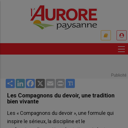
Aller
au
contenu
principal
USER
ACCOUNT
MENU
Publicité
Share
LinkedIn
Facebook
X
Email
Print
Les Compagnons du devoir, une tradition
bien vivante
Les « Compagnons du devoir », une formule qui
inspire le sérieux, la discipline et le