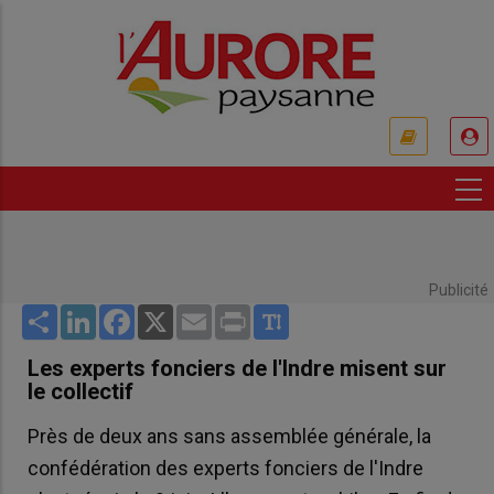
Aller
au
contenu
principal
USER
ACCOUNT
MENU
Publicité
Share
LinkedIn
Facebook
X
Email
Print
Les experts fonciers de l'Indre misent sur
le collectif
Près de deux ans sans assemblée générale, la
confédération des experts fonciers de l'Indre