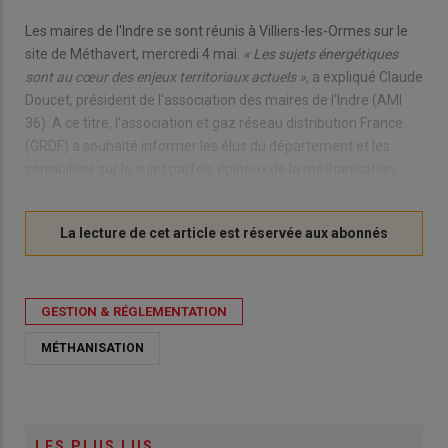
Les maires de l'Indre se sont réunis à Villiers-les-Ormes sur le
site de Méthavert, mercredi 4 mai.
« Les sujets énergétiques
sont au cœur des enjeux territoriaux actuels »,
a expliqué Claude
Doucet, président de l'association des maires de l'Indre (AMI
36). A ce titre, l'association et gaz réseau distribution France
(GRDF) a souhaité informer les élus du département et les
sensibiliser sur le sujet parfois épineux de la méthanisation.
GESTION & RÉGLEMENTATION
MÉTHANISATION
LES PLUS LUS