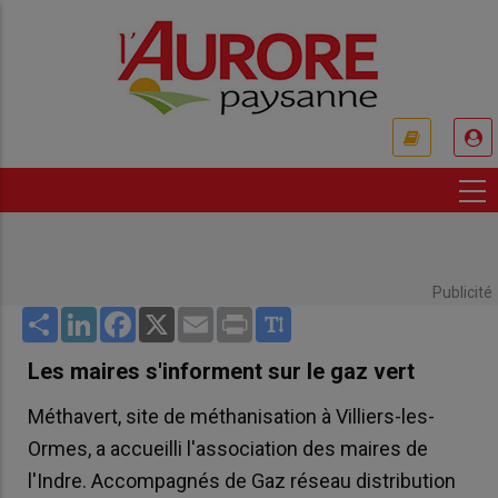
Aller
au
contenu
principal
USER
ACCOUNT
MENU
Publicité
Share
LinkedIn
Facebook
X
Email
Print
Les maires s'informent sur le gaz vert
Méthavert, site de méthanisation à Villiers-les-
Ormes, a accueilli l'association des maires de
l'Indre. Accompagnés de Gaz réseau distribution