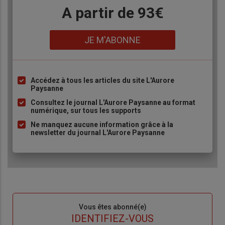
Body
A partir de 93€
Lien
JE M'ABONNE
Accédez à tous les articles du site L'Aurore
Liste
Paysanne
à
Consultez le journal L'Aurore Paysanne au format
puce
numérique, sur tous les supports
Ne manquez aucune information grâce à la
newsletter du journal L'Aurore Paysanne
Sous-
Vous êtes abonné(e)
titre
TITRE
IDENTIFIEZ-VOUS