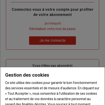
Body
Connectez-vous à votre compte pour profiter
de votre abonnement
Lien
Je m'inscrit
"Créer
Lien
Réinitialiser votre mot de passe
un
"Réinitialiser
Lien
nouveau
votre
Je me connecte
"Je
compte"
mot
me
de
connecte"
passe"
Sous-
Vous n'êtes pas abonné(e)
titre
TITRE
CRÉEZ UN COMPTE
Gestion des cookies
Ce site utilise des cookies pour garantir le bon fonctionnement
Body
Choisissez votre formule et créez votre
des services essentiels et de mesure d’audience. En cliquant sur
compte pour accéder à tout {nom-site}.
« Tout Accepter », vous consentez à l’utilisation de ces cookies
Lien
et au traitement de vos données à caractère personnel au
Créez un compte
regard des finalités décrites. Vous pourrez à tout moment