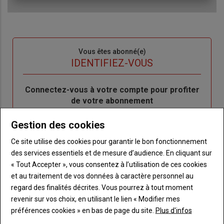
Sous-
Vous êtes abonné(e)
titre
TITRE
IDENTIFIEZ-VOUS
Body
Connectez-vous à votre compte pour profiter
de votre abonnement
Lien
Je m'inscrit
Gestion des cookies
"Créer
Lien
Réinitialiser votre mot de passe
Ce site utilise des cookies pour garantir le bon fonctionnement
un
"Réinitialiser
Lien
des services essentiels et de mesure d’audience. En cliquant sur
nouveau
votre
Je me connecte
"Je
« Tout Accepter », vous consentez à l’utilisation de ces cookies
compte"
mot
me
et au traitement de vos données à caractère personnel au
de
connecte"
regard des finalités décrites. Vous pourrez à tout moment
passe"
revenir sur vos choix, en utilisant le lien « Modifier mes
Sous-
Vous n'êtes pas abonné(e)
préférences cookies » en bas de page du site.
Plus d'infos
titre
TITRE
CRÉEZ UN COMPTE