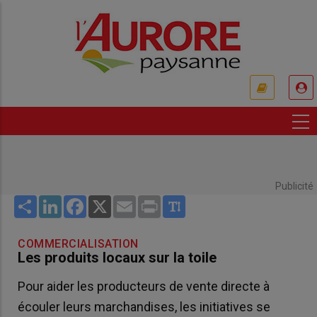
Aller
au
contenu
principal
USER
ACCOUNT
MENU
Publicité
Share
LinkedIn
Facebook
X
Email
Print
COMMERCIALISATION
Les produits locaux sur la toile
Pour aider les producteurs de vente directe à
écouler leurs marchandises, les initiatives se