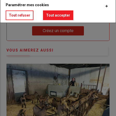
Paramétrer mes cookies
Body
Choisissez votre formule et créez votre
Tout refuser
Tout accepter
compte pour accéder à tout {nom-site}.
Lien
Créez un compte
VOUS AIMEREZ AUSSI