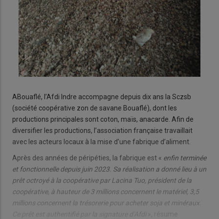
ABouaflé, l’Afdi Indre accompagne depuis dix ans la Sczsb
(société coopérative zon de savane Bouaflé), dont les
productions principales sont coton, maïs, anacarde. Afin de
diversifier les productions, l’association française travaillait
avec les acteurs locaux à la mise d’une fabrique d’aliment.
Après des années de péripéties, la fabrique est «
enfin terminée
et fonctionnelle depuis juin 2023. Sa réalisation a donné lieu à un
prêt octroyé à la coopérative par Lacina Tuo, président de la
coopérative, à hauteur de 3 millions concernent le matériel, 3,5
millions concernent la trésorerie pour acheter soja et minéraux.
Ce prêt est authentifié par la signature d’Afdi
», résume