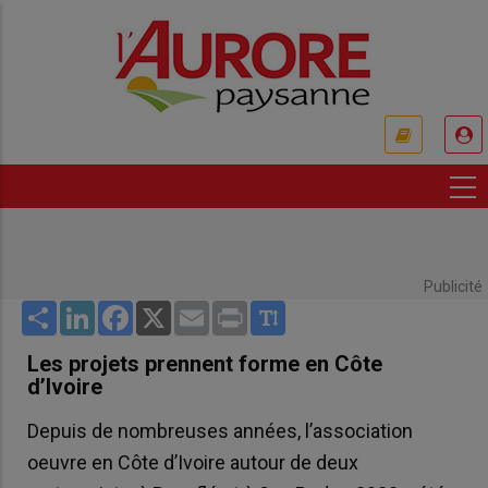
Aller
au
contenu
principal
USER
ACCOUNT
MENU
Publicité
Share
LinkedIn
Facebook
X
Email
Print
Les projets prennent forme en Côte
d’Ivoire
Depuis de nombreuses années, l’association
oeuvre en Côte d’Ivoire autour de deux