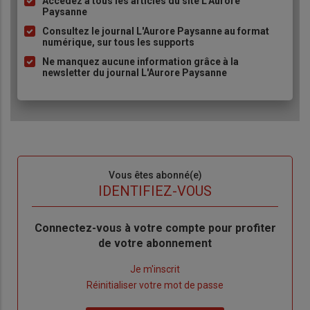
Accédez à tous les articles du site L'Aurore
Liste
Paysanne
à
Consultez le journal L'Aurore Paysanne au format
puce
numérique, sur tous les supports
Ne manquez aucune information grâce à la
newsletter du journal L'Aurore Paysanne
Sous-
Vous êtes abonné(e)
titre
TITRE
IDENTIFIEZ-VOUS
Body
Connectez-vous à votre compte pour profiter
de votre abonnement
Lien
Je m'inscrit
"Créer
Lien
Réinitialiser votre mot de passe
un
"Réinitialiser