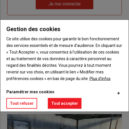
Lien
nouveau
votre
Je me connecte
"Je
compte"
mot
me
de
connecte"
passe"
Gestion des cookies
Sous-
Vous n'êtes pas abonné(e)
Ce site utilise des cookies pour garantir le bon fonctionnement
titre
TITRE
CRÉEZ UN COMPTE
des services essentiels et de mesure d’audience. En cliquant sur
« Tout Accepter », vous consentez à l’utilisation de ces cookies
Body
Choisissez votre formule et créez votre
et au traitement de vos données à caractère personnel au
compte pour accéder à tout {nom-site}.
regard des finalités décrites. Vous pourrez à tout moment
revenir sur vos choix, en utilisant le lien « Modifier mes
Lien
Créez un compte
préférences cookies » en bas de page du site.
Plus d'infos
Paramétrer mes cookies
VOUS AIMEREZ AUSSI
Tout refuser
Tout accepter