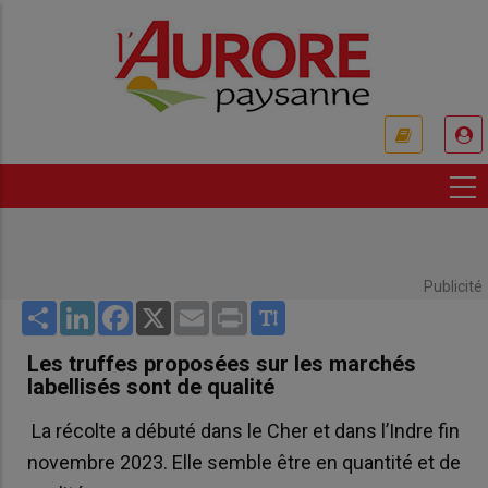
Aller
au
contenu
principal
USER
ACCOUNT
MENU
Publicité
Share
LinkedIn
Facebook
X
Email
Print
Les truffes proposées sur les marchés
labellisés sont de qualité
La récolte a débuté dans le Cher et dans l’Indre fin
novembre 2023. Elle semble être en quantité et de