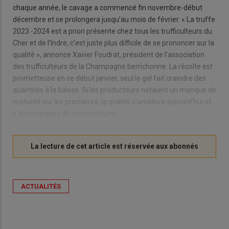
chaque année, le cavage a commencé fin novembre-début
décembre et se prolongera jusqu’au mois de février. « La truffe
2023 -2024 est a priori présente chez tous les trufficulteurs du
Cher et de l’Indre, c’est juste plus difficile de se prononcer sur la
qualité », annonce Xavier Foudrat, président de l’association
des trufficulteurs de la Champagne berrichonne. La récolte est
prometteuse en ce début janvier, seul le gel fait craindre des
quantités à la baisse. Si les producteurs notaient un manque de
maturité sur les premières, la qualité s’améliore aujourd’hui et
s’accompagne de bons parfums.
ACTUALITÉS