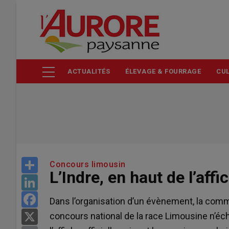
Aller
au
contenu
principal
ACTUALITÉS
ÉLEVAGE & FOURRAGE
CUL
Share
Concours limousin
L’Indre, en haut de l’aff
LinkedIn
Facebook
Dans l’organisation d’un évènement, la comm
concours national de la race Limousine n’éch
X