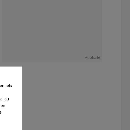
Publicité
entiels
nel au
 en
s