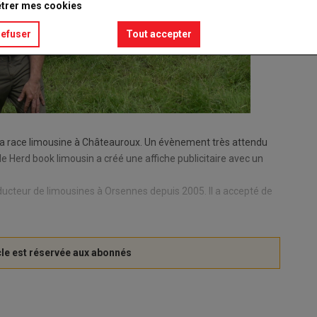
trer mes cookies
refuser
Tout accepter
 la race limousine à Châteauroux. Un évènement très attendu
 le Herd book limousin a créé une affiche publicitaire avec un
oducteur de limousines à Orsennes depuis 2005. Il a accepté de