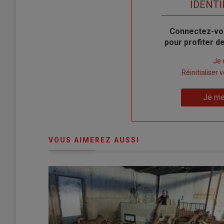
TITRE
IDENTI
Body
Connectez-vo
pour profiter 
Lien
Je 
"Créer
Lien
Réinitialiser
un
"Réinitialiser
Lien
nouveau
votre
Je me
"Je
compte"
mot
me
de
connecte"
passe"
VOUS AIMEREZ AUSSI