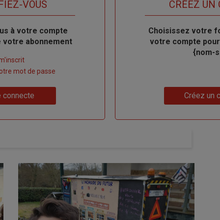
FIEZ-VOUS
TITRE
CRÉEZ UN
us à votre compte
Body
Choisissez votre f
de votre abonnement
votre compte pour
{nom-si
m'inscrit
 votre mot de passe
Lien
 connecte
Créez un 