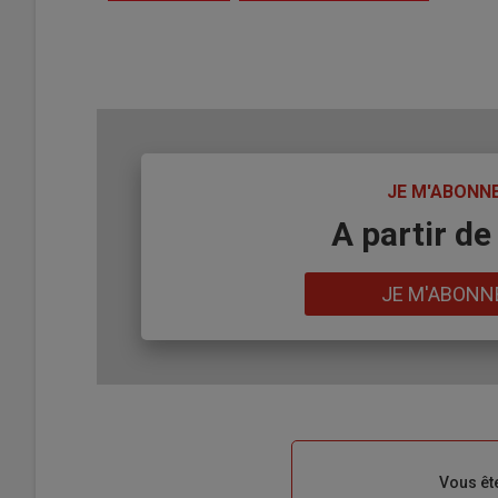
TITRE
JE M'ABONN
Body
A partir de
Lien
JE M'ABONN
Sous-
Vous êt
titre