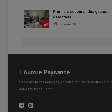
Premiers secours : des gestes
essentiels
05 février 2026
L'Aurore Paysanne
Site d'actualités agricoles, viticoles et rurales destinées au
agriculteurs de l'Indre.