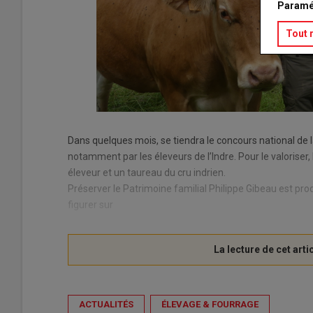
Paramé
Tout 
Dans quelques mois, se tiendra le concours national de
notamment par les éleveurs de l’Indre. Pour le valoriser,
éleveur et un taureau du cru indrien.
Préserver le Patrimoine familial Philippe Gibeau est pr
figurer sur
ACTUALITÉS
ÉLEVAGE & FOURRAGE