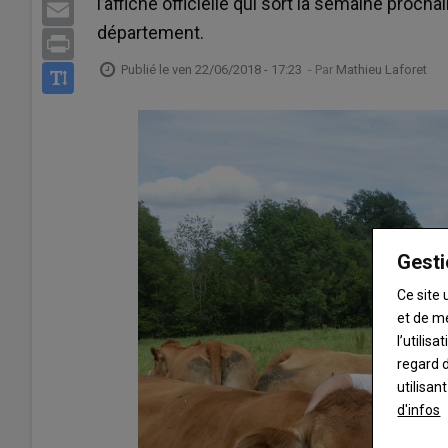
l’affiche officielle qui sort la semaine proch
Email
département.
Print
Publié le
ven 22/06/2018 - 17:23
- Par
Mathieu Laforet
Gesti
Ce site 
et de m
l’utilis
regard d
utilisan
d'infos