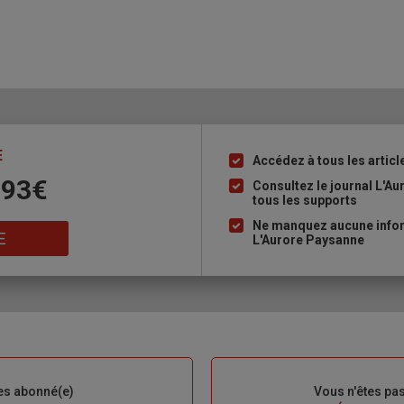
E
Accédez à tous les articl
Liste
 93€
à
Consultez le journal L'A
tous les supports
puce
Ne manquez aucune inform
E
L'Aurore Paysanne
es abonné(e)
Sous-
Vous n'êtes pa
titre