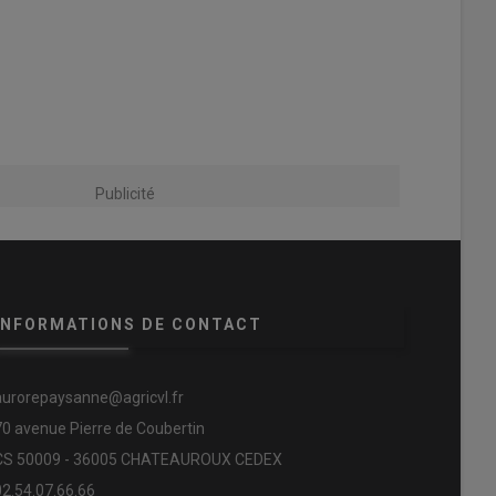
Publicité
INFORMATIONS DE CONTACT
aurorepaysanne@agricvl.fr
70 avenue Pierre de Coubertin
CS 50009 - 36005 CHATEAUROUX CEDEX
02.54.07.66.66