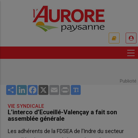
Aller
au
contenu
principal
USER
ACCOUNT
MENU
Publicité
Share
LinkedIn
Facebook
X
Email
Print
VIE SYNDICALE
L’interco d’Ecueillé-Valençay a fait son
assemblée générale
Les adhérents de la FDSEA de l’Indre du secteur