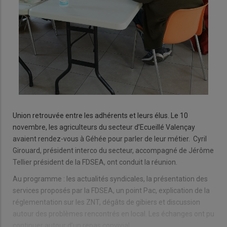
Union retrouvée entre les adhérents et leurs élus. Le 10
novembre, les agriculteurs du secteur d’Ecueillé Valençay
avaient rendez-vous à Géhée pour parler de leur métier. Cyril
Girouard, président interco du secteur, accompagné de Jérôme
Tellier président de la FDSEA, ont conduit la réunion.
Au programme : les actualités syndicales, la présentation des
services proposés par la FDSEA, un point Pac, explication de la
réglementation sur les ZNT, dégâts de gibiers et discussion
autour des problèmes rencontrés en local. Les échanges ont pu
continuer autour d’un repas convivial.