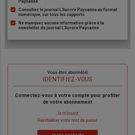
Paysanne
à
Consultez le journal L'Aurore Paysanne au format
puce
numérique, sur tous les supports
Ne manquez aucune information grâce à la
newsletter du journal L'Aurore Paysanne
Sous-
Vous êtes abonné(e)
titre
TITRE
IDENTIFIEZ-VOUS
Body
Connectez-vous à votre compte pour profiter
de votre abonnement
Lien
Je m'inscrit
"Créer
Lien
Réinitialiser votre mot de passe
un
"Réinitialiser
Lien
nouveau
votre