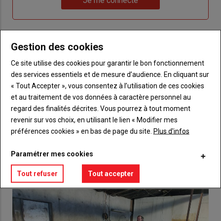
Je me connecte
"Je
compte"
mot
me
de
connecte"
passe"
Gestion des cookies
Sous-
Vous n'êtes pas abonné(e)
titre
TITRE
CRÉEZ UN COMPTE
Ce site utilise des cookies pour garantir le bon fonctionnement
des services essentiels et de mesure d’audience. En cliquant sur
« Tout Accepter », vous consentez à l’utilisation de ces cookies
Body
Choisissez votre formule et créez votre
et au traitement de vos données à caractère personnel au
compte pour accéder à tout {nom-site}.
regard des finalités décrites. Vous pourrez à tout moment
revenir sur vos choix, en utilisant le lien « Modifier mes
Lien
Créez un compte
préférences cookies » en bas de page du site.
Plus d'infos
Paramétrer mes cookies
VOUS AIMEREZ AUSSI
Tout refuser
Tout accepter