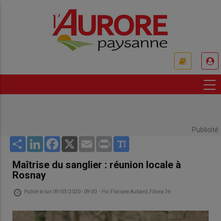
Aller
au
contenu
principal
USER
ACCOUNT
MENU
Publicité
Share
LinkedIn
Facebook
X
Email
Print
Maîtrise du sanglier : réunion locale à
Rosnay
Publié le
lun 09/03/2020 - 09:00
- Par
Floriane Aubard, Fdsea 36