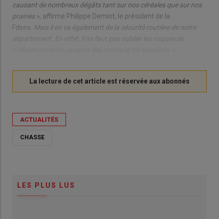
causant de nombreux dégâts tant sur nos céréales que sur nos
prairies »,
affirme Philippe Demiot, le président de la
Fdsea.
Mais il en va également de la sécurité routière de notre
département. En effet, il ne faut pas oublier les risques de
collision entre les usagers des routes et les sangliers. »
ACTUALITÉS
CHASSE
LES PLUS LUS