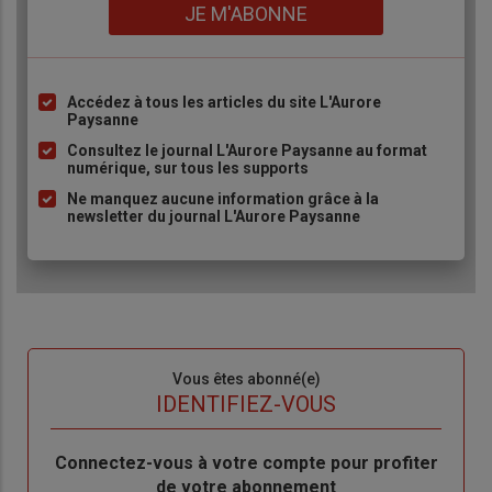
Lien
JE M'ABONNE
Accédez à tous les articles du site L'Aurore
Liste
Paysanne
à
Consultez le journal L'Aurore Paysanne au format
puce
numérique, sur tous les supports
Ne manquez aucune information grâce à la
newsletter du journal L'Aurore Paysanne
Sous-
Vous êtes abonné(e)
titre
TITRE
IDENTIFIEZ-VOUS
Body
Connectez-vous à votre compte pour profiter
de votre abonnement