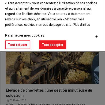
VOUS AIMEREZ AUSSI
« Tout Accepter », vous consentez à l’utilisation de ces cookies
et au traitement de vos données à caractère personnel au
regard des finalités décrites. Vous pourrez à tout moment
revenir sur vos choix, en utilisant le lien « Modifier mes
préférences cookies » en bas de page du site.
Plus d'infos
Paramétrer mes cookies
Tout refuser
Tout accepter
Élevage de chevrettes : une gestion minutieuse du
colostrum
05 février 2026