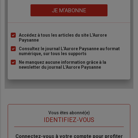
Lien
JE M'ABONNE
Accédez à tous les articles du site L'Aurore
Liste
Paysanne
à
Consultez le journal L'Aurore Paysanne au format
puce
numérique, sur tous les supports
Ne manquez aucune information grâce à la
newsletter du journal L'Aurore Paysanne
Sous-
Vous êtes abonné(e)
titre
TITRE
IDENTIFIEZ-VOUS
Body
Connectez-vous à votre compte pour profiter