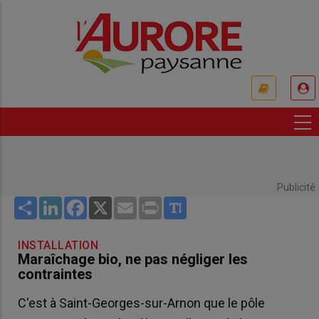
Aller
au
contenu
principal
USER
ACCOUNT
MENU
Publicité
Share
LinkedIn
Facebook
X
Email
Print
INSTALLATION
Maraîchage bio, ne pas négliger les
contraintes
C'est à Saint-Georges-sur-Arnon que le pôle