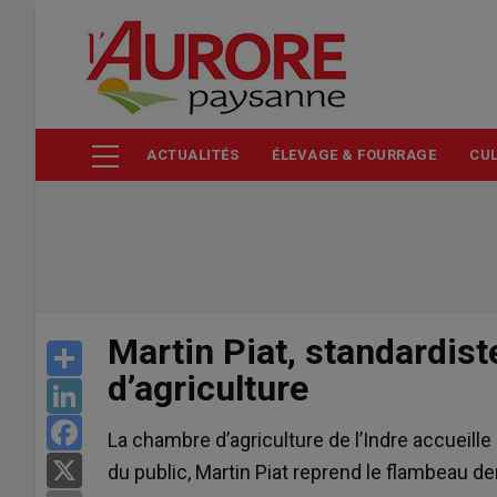
Aller
au
contenu
principal
ACTUALITÉS
ÉLEVAGE & FOURRAGE
CUL
Martin Piat, standardist
Share
d’agriculture
LinkedIn
Facebook
La chambre d’agriculture de l’Indre accueill
X
du public, Martin Piat reprend le flambeau der