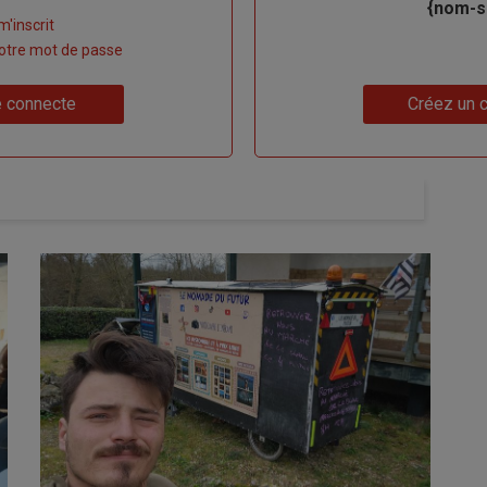
{nom-si
m'inscrit
 votre mot de passe
Lien
 connecte
Créez un 