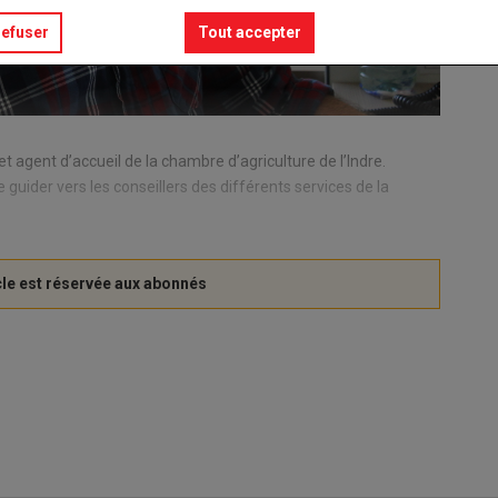
refuser
Tout accepter
et agent d’accueil de la chambre d’agriculture de l’Indre.
e guider vers les conseillers des différents services de la