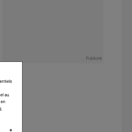
Publicité
entiels
nel au
 en
s