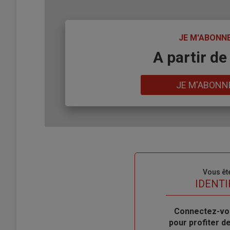
TITRE
JE M'ABONN
Body
A partir de
Lien
JE M'ABONN
Sous-
Vous êt
titre
TITRE
IDENTI
Body
Connectez-vo
pour profiter 