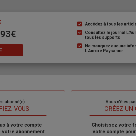
E
Accédez à tous les articl
Liste
 93€
à
Consultez le journal L'A
tous les supports
puce
Ne manquez aucune inform
E
L'Aurore Paysanne
es abonné(e)
Sous-
Vous n'êtes pa
titre
FIEZ-VOUS
TITRE
CRÉEZ UN
us à votre compte
Body
Choisissez votre f
de votre abonnement
votre compte pour