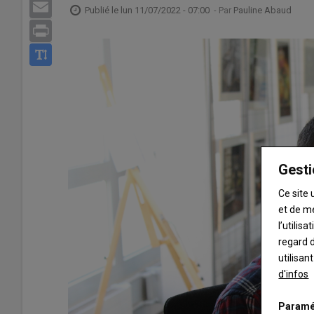
Email
Publié le
lun 11/07/2022 - 07:00
- Par
Pauline Abaud
Print
Gesti
Ce site 
et de m
l’utilis
regard d
utilisan
d'infos
Paramé