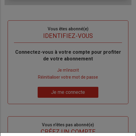
Sous-
Vous êtes abonné(e)
titre
TITRE
IDENTIFIEZ-VOUS
Body
Connectez-vous à votre compte pour profiter
de votre abonnement
Lien
Je m'inscrit
"Créer
Lien
Réinitialiser votre mot de passe
un
"Réinitialiser
Lien
nouveau
votre
Je me connecte
"Je
compte"
mot
me
de
connecte"
passe"
Sous-
Vous n'êtes pas abonné(e)
titre
TITRE
CRÉEZ UN COMPTE