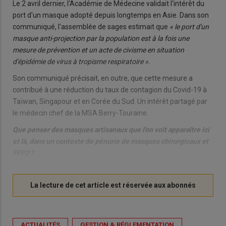
Le 2 avril dernier, l'Académie de Médecine validait l'intérêt du
port d'un masque adopté depuis longtemps en Asie. Dans son
communiqué, l'assemblée de sages estimait que
« le port d'un
masque anti-projection par la population est à la fois une
mesure de prévention et un acte de civisme en situation
d'épidémie de virus à tropisme respiratoire ».
Son communiqué précisait, en outre, que cette mesure a
contribué à une réduction du taux de contagion du Covid-19 à
Taïwan, Singapour et en Corée du Sud. Un intérêt partagé par
le médecin chef de la MSA Berry-Touraine.
Que penser des masques artisanaux que l'on voit apparaître ici
et là, dans un contexte de pénurie de masques chirurgicaux et
FFP2 ?
ACTUALITÉS
GESTION & RÉGLEMENTATION