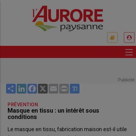
Aller
au
contenu
principal
USER
ACCOUNT
MENU
Publicité
Share
LinkedIn
Facebook
X
Email
Print
PRÉVENTION
Masque en tissu : un intérêt sous
conditions
Le masque en tissu, fabrication maison est-il utile