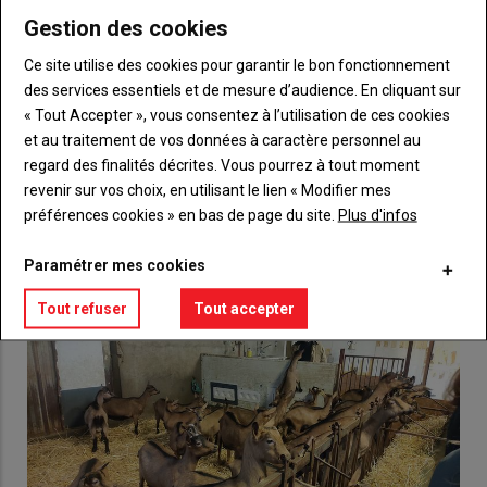
Gestion des cookies
Body
Choisissez votre formule et créez votre
Ce site utilise des cookies pour garantir le bon fonctionnement
compte pour accéder à tout {nom-site}.
des services essentiels et de mesure d’audience. En cliquant sur
« Tout Accepter », vous consentez à l’utilisation de ces cookies
Lien
Créez un compte
et au traitement de vos données à caractère personnel au
regard des finalités décrites. Vous pourrez à tout moment
revenir sur vos choix, en utilisant le lien « Modifier mes
VOUS AIMEREZ AUSSI
préférences cookies » en bas de page du site.
Plus d'infos
Paramétrer mes cookies
Tout refuser
Tout accepter