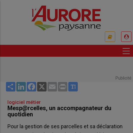
Aller
au
contenu
principal
USER
ACCOUNT
MENU
Publicité
Share
LinkedIn
Facebook
X
Email
Print
logiciel métier
Mesp@rcelles, un accompagnateur du
quotidien
Pour la gestion de ses parcelles et sa déclaration