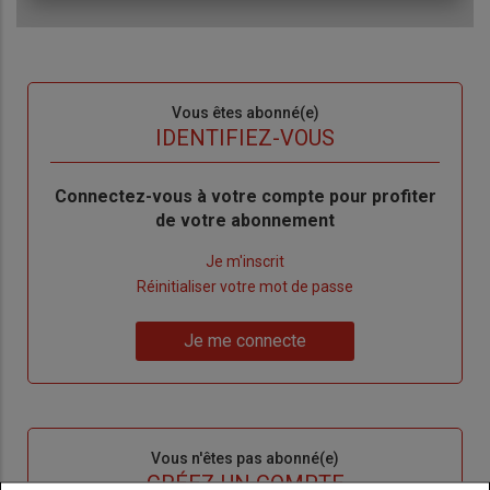
Sous-
Vous êtes abonné(e)
titre
TITRE
IDENTIFIEZ-VOUS
Body
Connectez-vous à votre compte pour profiter
de votre abonnement
Lien
Je m'inscrit
"Créer
Lien
Réinitialiser votre mot de passe
un
"Réinitialiser
Lien
nouveau
votre
Je me connecte
"Je
compte"
mot
me
de
connecte"
passe"
Sous-
Vous n'êtes pas abonné(e)
titre
TITRE
CRÉEZ UN COMPTE