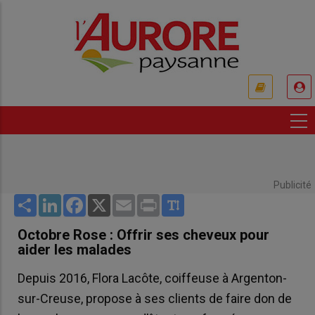
Aller
au
contenu
principal
USER
ACCOUNT
MENU
Publicité
Share
LinkedIn
Facebook
X
Email
Print
Octobre Rose : Offrir ses cheveux pour
aider les malades
Depuis 2016, Flora Lacôte, coiffeuse à Argenton-
sur-Creuse, propose à ses clients de faire don de