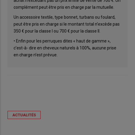
achat n’excédant pas un prix limite de vente de 700 €. Un
complément peut être pris en charge par la mutuelle.
Un accessoire textile, type bonnet, turbans ou foulard,
peut être pris en charge si le montant total n’excède pas
350 € pour la classe I ou 700 € pour la classe II.
• Enfin pour les perruques dites « haut de gamme »,
c’est-à- dire en cheveux naturels à 100%, aucune prise
en charge n’est prévue.
ACTUALITÉS