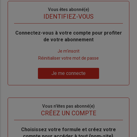
Sous-
Vous êtes abonné(e)
titre
TITRE
IDENTIFIEZ-VOUS
Body
Connectez-vous à votre compte pour profiter
de votre abonnement
Lien
Je m'inscrit
"Créer
Lien
Réinitialiser votre mot de passe
un
"Réinitialiser
Lien
nouveau
votre
Je me connecte
"Je
compte"
mot
me
de
connecte"
passe"
Sous-
Vous n'êtes pas abonné(e)
titre
TITRE
CRÉEZ UN COMPTE
Body
Choisissez votre formule et créez votre
compte pour accéder à tout {nom-site}.