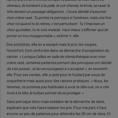
cheveux, ils tombent à la pelle, le cuir chevelu te brule, se raser la
tête devient un passage obligatoire. J’avais décidé d’assumer
mon crâne rasé. Tu portes ta perruque à l’extérieur, mais une fois
chez toi quand tu la retires, c’est perturbant. Tu t’imposes un
choc quotidien, tu te vois malade. Vaut mieux s’affirmer que de
porter un truc insupportable »,
estime-t- elle.
Des postiches, elle en a essayé mais le prix, les coupes,
l’inconfort, l’ont confortée dans sa démarche d’acceptation du
cancer.
« Lorsque j’allais en salle de chimiothérapie avec mon
crâne rasé, certaines patientes portant des perruques ont décidé
de s’en passer. Je les encourageais à s’accepter »,
se souvient-
elle. Pour ses sorties, elle a opté pour le foulard par souci de
coquetterie mais aussi pour des raisons pratiques.
« Nous, les
femmes, ne sommes pas habituées à avoir la tête nue, on a vite
froid à la tête, le turban permet de se protéger. »
Sans perruque donc mais solidaire de la démarche de dons,
espérant que cela fasse baisser les prix. Pour ma part, il faut
encore un peu de patience pour atteindre les 30 cm de dons. Et