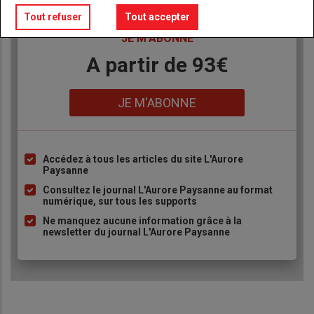
Tout refuser
Tout accepter
TITRE
JE M'ABONNE
Body
A partir de 93€
Lien
JE M'ABONNE
Accédez à tous les articles du site L'Aurore
Liste
Paysanne
à
Consultez le journal L'Aurore Paysanne au format
puce
numérique, sur tous les supports
Ne manquez aucune information grâce à la
newsletter du journal L'Aurore Paysanne