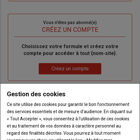
me
de
connecte"
passe"
Sous-
Vous n'êtes pas abonné(e)
titre
TITRE
CRÉEZ UN COMPTE
Body
Choisissez votre formule et créez votre
compte pour accéder à tout {nom-site}.
Lien
Créez un compte
VOUS AIMEREZ AUSSI
Gestion des cookies
Ce site utilise des cookies pour garantir le bon fonctionnement
des services essentiels et de mesure d’audience. En cliquant sur
« Tout Accepter », vous consentez à l’utilisation de ces cookies
et au traitement de vos données à caractère personnel au
regard des finalités décrites. Vous pourrez à tout moment