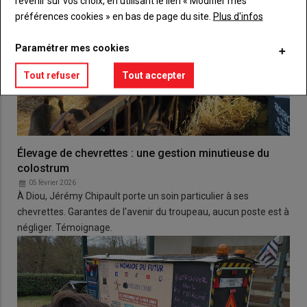
revenir sur vos choix, en utilisant le lien « Modifier mes
préférences cookies » en bas de page du site.
Plus d'infos
Paramétrer mes cookies
Tout refuser
Tout accepter
Élevage de chevrettes : une gestion minutieuse du
colostrum
05 février 2026
À Diou, Jérémy Chipault porte un soin particulier à ses
chevrettes. Garantes de l'avenir du troupeau, aucun poste est à
négliger. Témoignage.