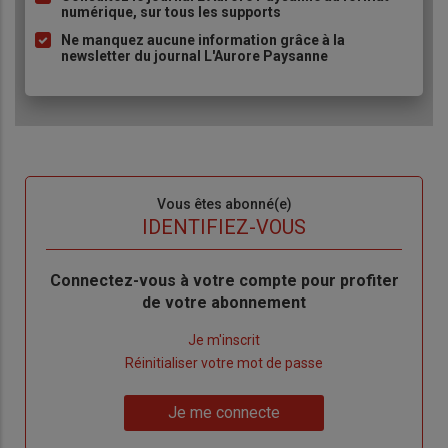
puce
numérique, sur tous les supports
Ne manquez aucune information grâce à la
newsletter du journal L'Aurore Paysanne
Sous-
Vous êtes abonné(e)
titre
TITRE
IDENTIFIEZ-VOUS
Body
Connectez-vous à votre compte pour profiter
de votre abonnement
Lien
Je m'inscrit
"Créer
Lien
Réinitialiser votre mot de passe
un
"Réinitialiser
Lien
nouveau
votre
Je me connecte
"Je
compte"
mot