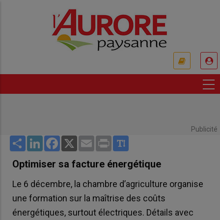
Aller
au
contenu
principal
USER
ACCOUNT
MENU
Publicité
Share
LinkedIn
Facebook
X
Email
Print
Optimiser sa facture énergétique
Le 6 décembre, la chambre d’agriculture organise
une formation sur la maîtrise des coûts
énergétiques, surtout électriques. Détails avec