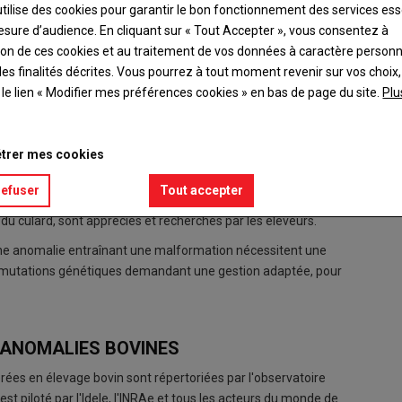
utilise des cookies pour garantir le bon fonctionnement des services ess
esure d’audience. En cliquant sur « Tout Accepter », vous consentez à
ation de ces cookies et au traitement de vos données à caractère person
es finalités décrites. Vous pourrez à tout moment revenir sur vos choix,
t le lien « Modifier mes préférences cookies » en bas de page du site.
Plu
 demandant une gestion adaptée, pour limiter sa diffusion.
trer mes cookies
refuser
Tout accepter
omme les mauvais gènes peuvent s'exprimer. A travers le travail
 du culard, sont appréciés et recherchés par les éleveurs.
une anomalie entraînant une malformation nécessitent une
ces mutations génétiques demandant une gestion adaptée, pour
 ANOMALIES BOVINES
rées en élevage bovin sont répertoriées par l'observatoire
t piloté par l'Idele, l'INRAe et tous les acteurs du monde de