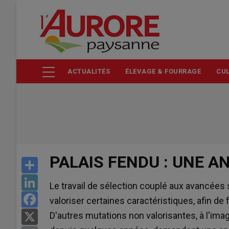
Aller
au
contenu
principal
ACTUALITÉS
ÉLEVAGE & FOURRAGE
CUL
PALAIS FENDU : UNE A
Share
LinkedIn
Le travail de sélection couplé aux avancées 
Facebook
valoriser certaines caractéristiques, afin de 
D'autres mutations non valorisantes, à l'im
X