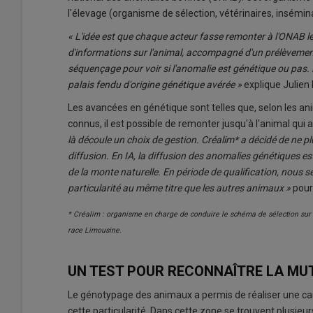
l'élevage (organisme de sélection, vétérinaires, insémin
« L'idée est que chaque acteur fasse remonter à l'ONAB le
d'informations sur l'animal, accompagné d'un prélèvement
séquençage pour voir si l'anomalie est génétique ou pas.
palais fendu d'origine génétique avérée »
explique Julien
Les avancées en génétique sont telles que, selon les an
connus, il est possible de remonter jusqu'à l'animal qui a
là découle un choix de gestion. Créalim* a décidé de ne p
diffusion. En IA, la diffusion des anomalies génétiques e
de la monte naturelle. En période de qualification, nous
particularité au même titre que les autres animaux »
pours
* Créalim : organisme en charge de conduire le schéma de sélection sur 
race Limousine.
UN TEST POUR RECONNAÎTRE LA MU
Le génotypage des animaux a permis de réaliser une ca
cette particularité. Dans cette zone se trouvent plusie