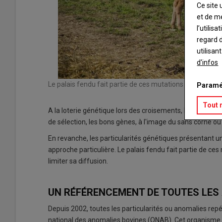
Ce site 
et de m
l’utilis
regard d
utilisan
d'infos
Le palais fendu fait partie de ces mutations génétiques
Paramé
Tout 
A la loterie génétique lors des croisements, les bons c
de sélection, les bons gènes, à l'image du sans corne ou
En revanche, les particularités génétiques présentant 
approche particulière. Le palais fendu fait partie de 
limiter sa diffusion.
UN RÉFÉRENCEMENT DE TOUTES LES
Depuis 2002, toutes les particularités ou anomalies repé
national des anomalies bovines (ONAB). Cet organisme es