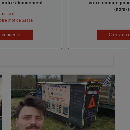
de votre abonnement
votre compte pour
{nom-si
m'inscrit
 votre mot de passe
Lien
 connecte
Créez un 