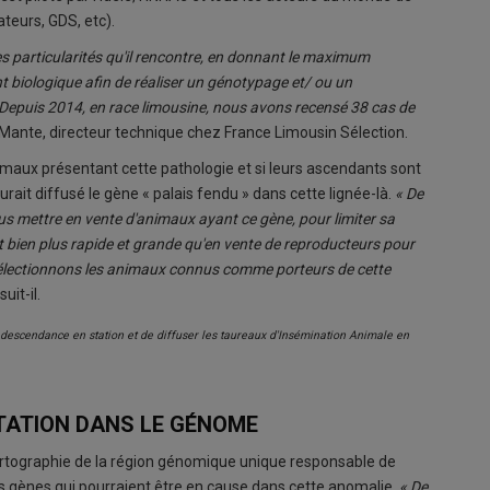
ateurs, GDS, etc).
s particularités qu'il rencontre, en donnant le maximum
 biologique afin de réaliser un génotypage et/ ou un
 Depuis 2014, en race limousine, nous avons recensé 38 cas de
 Mante, directeur technique chez France Limousin Sélection.
imaux présentant cette pathologie et si leurs ascendants sont
urait diffusé le gène « palais fendu » dans cette lignée-là.
« De
lus mettre en vente d'animaux ayant ce gène, pour limiter sa
st bien plus rapide et grande qu'en vente de reproducteurs pour
 sélectionnons les animaux connus comme porteurs de cette
uit-il.
descendance en station et de diffuser les taureaux d'Insémination Animale en
TATION DANS LE GÉNOME
rtographie de la région génomique unique responsable de
urs gènes qui pourraient être en cause dans cette anomalie.
« De