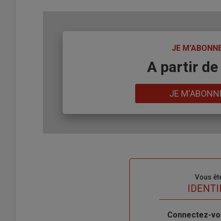
TITRE
JE M'ABONN
Body
A partir de
Lien
JE M'ABONN
Sous-
Vous êt
titre
TITRE
IDENTI
Body
Connectez-vo