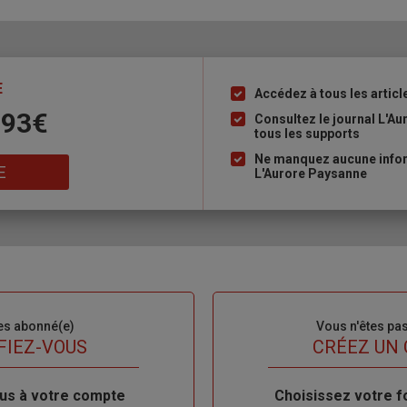
E
Accédez à tous les articl
Liste
 93€
à
Consultez le journal L'A
tous les supports
puce
Ne manquez aucune inform
E
L'Aurore Paysanne
es abonné(e)
Sous-
Vous n'êtes pa
titre
FIEZ-VOUS
TITRE
CRÉEZ UN
us à votre compte
Body
Choisissez votre f