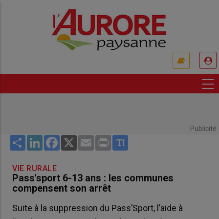
Aller
au
contenu
principal
USER
ACCOUNT
MENU
Publicité
Share
LinkedIn
Facebook
X
Email
Print
VIE RURALE
Pass'sport 6-13 ans : les communes
compensent son arrêt
Suite à la suppression du Pass’Sport, l’aide à