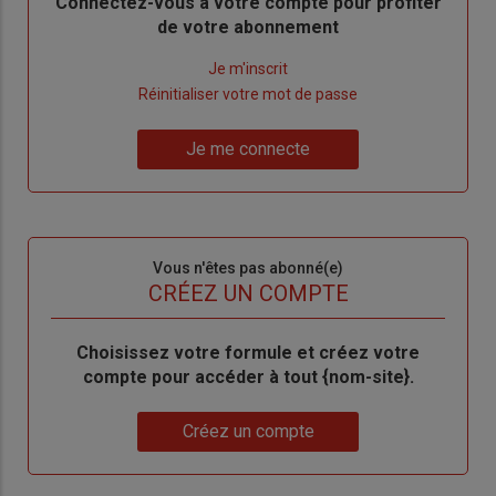
Body
Connectez-vous à votre compte pour profiter
de votre abonnement
Lien
Je m'inscrit
"Créer
Lien
Réinitialiser votre mot de passe
un
"Réinitialiser
Lien
nouveau
votre
Je me connecte
"Je
compte"
mot
me
de
connecte"
passe"
Sous-
Vous n'êtes pas abonné(e)
titre
TITRE
CRÉEZ UN COMPTE
Body
Choisissez votre formule et créez votre
compte pour accéder à tout {nom-site}.
Lien
Créez un compte