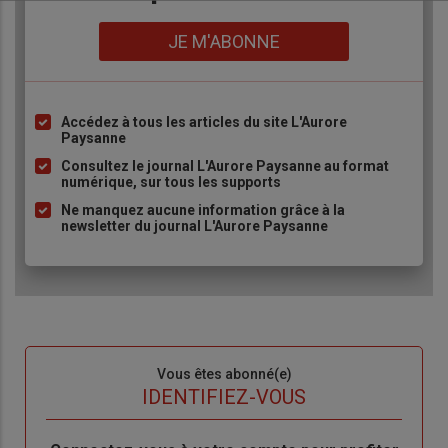
Lien
JE M'ABONNE
Accédez à tous les articles du site L'Aurore
Liste
Paysanne
à
Consultez le journal L'Aurore Paysanne au format
puce
numérique, sur tous les supports
Ne manquez aucune information grâce à la
newsletter du journal L'Aurore Paysanne
Sous-
Vous êtes abonné(e)
titre
TITRE
IDENTIFIEZ-VOUS