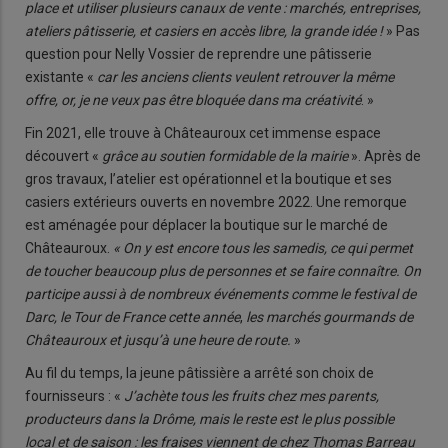
place et utiliser plusieurs canaux de vente : marchés, entreprises,
ateliers pâtisserie, et casiers en accès libre, la grande idée !
» Pas
question pour Nelly Vossier de reprendre une pâtisserie
existante «
car les anciens clients veulent retrouver la même
offre, or, je ne veux pas être bloquée dans ma créativité
. »
Fin 2021, elle trouve à Châteauroux cet immense espace
découvert «
grâce au soutien formidable de la mairie
». Après de
gros travaux, l’atelier est opérationnel et la boutique et ses
casiers extérieurs ouverts en novembre 2022. Une remorque
est aménagée pour déplacer la boutique sur le marché de
Châteauroux.
« On y est encore tous les samedis, ce qui permet
de toucher beaucoup plus de personnes et se faire connaître. On
participe aussi à de nombreux événements comme le festival de
Darc, le Tour de France cette année
,
les marchés gourmands de
Châteauroux et jusqu’à une heure de route.
»
Au fil du temps, la jeune pâtissière a arrêté son choix de
fournisseurs : «
J’achète tous les fruits chez mes parents,
producteurs dans la Drôme, mais le reste est le plus possible
local et de saison : les fraises viennent de chez Thomas Barreau