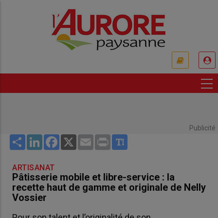
Aller
au
contenu
principal
USER
ACCOUNT
MENU
Publicité
Share
LinkedIn
Facebook
X
Email
Print
ARTISANAT
Pâtisserie mobile et libre-service : la
recette haut de gamme et originale de Nelly
Vossier
Pour son talent et l’originalité de son