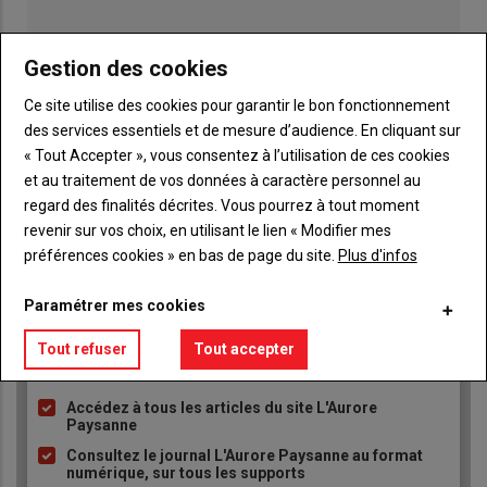
Gestion des cookies
Publicité
Ce site utilise des cookies pour garantir le bon fonctionnement
des services essentiels et de mesure d’audience. En cliquant sur
« Tout Accepter », vous consentez à l’utilisation de ces cookies
et au traitement de vos données à caractère personnel au
regard des finalités décrites. Vous pourrez à tout moment
TITRE
JE M'ABONNE
revenir sur vos choix, en utilisant le lien « Modifier mes
Body
A partir de 93€
préférences cookies » en bas de page du site.
Plus d'infos
Paramétrer mes cookies
Lien
JE M'ABONNE
Tout refuser
Tout accepter
Accédez à tous les articles du site L'Aurore
Liste
Paysanne
à
Consultez le journal L'Aurore Paysanne au format
puce
numérique, sur tous les supports