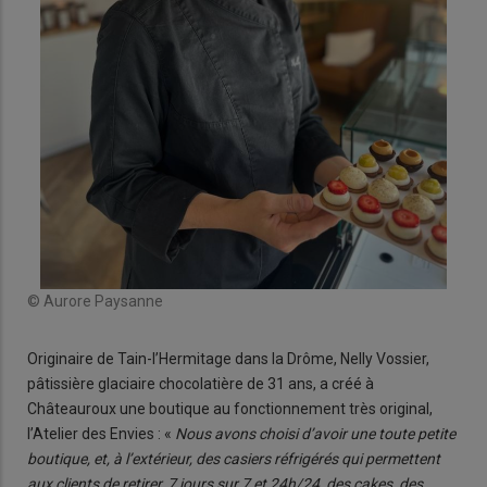
© Aurore Paysanne
© A
Originaire de Tain-l’Hermitage dans la Drôme, Nelly Vossier,
pâtissière glaciaire chocolatière de 31 ans, a créé à
Châteauroux une boutique au fonctionnement très original,
l’Atelier des Envies : «
Nous avons choisi d’avoir une toute petite
boutique, et, à l’extérieur, des casiers réfrigérés qui permettent
aux clients de retirer, 7 jours sur 7 et 24h/24, des cakes, des