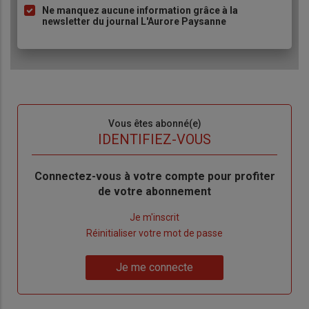
Ne manquez aucune information grâce à la
newsletter du journal L'Aurore Paysanne
Sous-
Vous êtes abonné(e)
titre
TITRE
IDENTIFIEZ-VOUS
Body
Connectez-vous à votre compte pour profiter
de votre abonnement
Lien
Je m'inscrit
"Créer
Lien
Réinitialiser votre mot de passe
un
"Réinitialiser
Lien
nouveau
votre
Je me connecte
"Je
compte"
mot
me
de