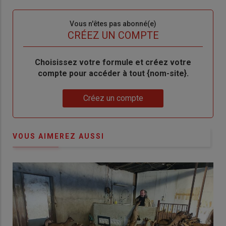
connecte"
passe"
Sous-
Vous n'êtes pas abonné(e)
titre
TITRE
CRÉEZ UN COMPTE
Body
Choisissez votre formule et créez votre
compte pour accéder à tout {nom-site}.
Lien
Créez un compte
VOUS AIMEREZ AUSSI