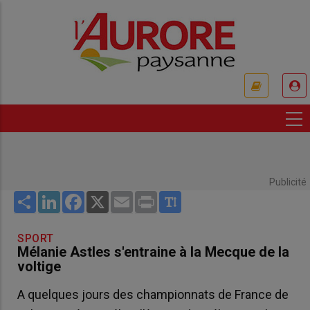
Aller
au
contenu
principal
USER
ACCOUNT
MENU
Publicité
Share
LinkedIn
Facebook
X
Email
Print
SPORT
Mélanie Astles s'entraine à la Mecque de la
voltige
A quelques jours des championnats de France de