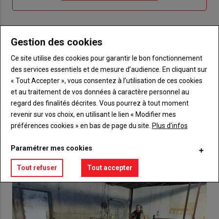
compte"
mot
me
de
connecte"
passe"
Gestion des cookies
Sous-
Vous n'êtes pas abonné(e)
titre
TITRE
CRÉEZ UN COMPTE
Ce site utilise des cookies pour garantir le bon fonctionnement
des services essentiels et de mesure d’audience. En cliquant sur
« Tout Accepter », vous consentez à l’utilisation de ces cookies
Body
Choisissez votre formule et créez votre
compte pour accéder à tout {nom-site}.
et au traitement de vos données à caractère personnel au
regard des finalités décrites. Vous pourrez à tout moment
Lien
revenir sur vos choix, en utilisant le lien « Modifier mes
Créez un compte
préférences cookies » en bas de page du site.
Plus d'infos
Paramétrer mes cookies
VOUS AIMEREZ AUSSI
Tout refuser
Tout accepter