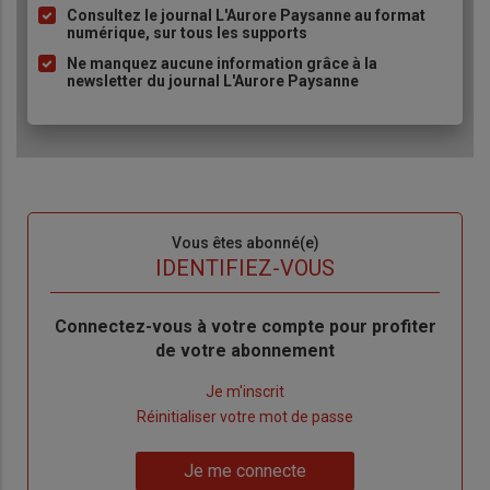
Consultez le journal L'Aurore Paysanne au format
puce
numérique, sur tous les supports
Ne manquez aucune information grâce à la
newsletter du journal L'Aurore Paysanne
Sous-
Vous êtes abonné(e)
titre
TITRE
IDENTIFIEZ-VOUS
Body
Connectez-vous à votre compte pour profiter
de votre abonnement
Lien
Je m'inscrit
"Créer
Lien
Réinitialiser votre mot de passe
un
"Réinitialiser
Lien
nouveau
votre
Je me connecte
"Je