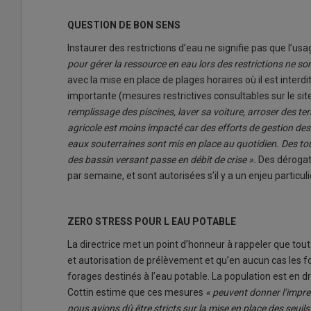
QUESTION DE BON SENS
Instaurer des restrictions d’eau ne signifie pas que l’usa
pour gérer la ressource en eau lors des restrictions ne s
avec la mise en place de plages horaires où il est interd
importante (mesures restrictives consultables sur le sit
remplissage des piscines, laver sa voiture, arroser des te
agricole est moins impacté car des efforts de gestion des
eaux souterraines sont mis en place au quotidien. Des to
des bassin versant passe en débit de crise ».
Des dérogati
par semaine, et sont autorisées s’il y a un enjeu particul
ZERO STRESS POUR L EAU POTABLE
La directrice met un point d’honneur à rappeler que tout
et autorisation de prélèvement et qu’en aucun cas les f
forages destinés à l’eau potable. La population est en droi
Cottin estime que ces mesures
« peuvent donner l’impre
nous avions dû être stricts sur la mise en place des seuil