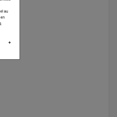
nel au
 en
s