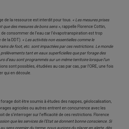
ge de la ressource est interdit pour tous.
« Les mesures prises
ont que des mesures de bons sens »
, rappelle Florence Cottin,
it de consommer de l’eau car l’évapotranspiration est trop
e de la DDT).
« Les activités non essentielles comme le
rrains de foot, etc. sont impactées par ces restrictions. Le monde
 prélèvements tant en eaux superficielles que par forage des
urs d’eau sont programmés sur un même territoire lorsque l’un
ons sont possibles, étudiées au cas par cas, par l’ORE, une fois
ier qui en découle.
 forage doit être soumis à études des nappes, géolocalisation,
orages agricoles ou autres entrent en concurrence avec les
t de s’interroger sur l’efficacité de ces restrictions. Florence
ssion que les services de l’Etat se donnent bonne conscience. Si
s au sens premier du terme, nous aurions du placer en alerte, dès