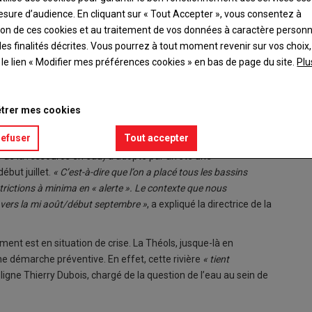
esure d’audience. En cliquant sur « Tout Accepter », vous consentez à
ation de ces cookies et au traitement de vos données à caractère person
es finalités décrites. Vous pourrez à tout moment revenir sur vos choix,
t le lien « Modifier mes préférences cookies » en bas de page du site.
Plu
trer mes cookies
refuser
Tout accepter
 de la ressource en eau) a adopté par arrêté une
ébut juillet.
« C’est-à-dire que l’on a placé tous les bassins
ictions à minima en « alerte ». Le contexte que nous
 vers la mi août/début septembre »
, a expliqué la directrice de la
tement est en situation de crise. La Théols, jusque-là en
 une démarche préventive. En effet, cette rivière
« tient
igne Thierry Dubois, chargé de la question de l’eau au sein de