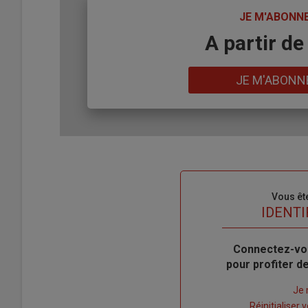
TITRE
JE M'ABONN
Body
A partir de
Lien
JE M'ABONN
Sous-
Vous êt
titre
TITRE
IDENTI
Body
Connectez-vo
pour profiter 
Lien
Je 
"Créer
Lien
Réinitialiser