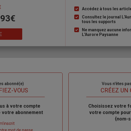
E
Accédez à tous les articl
Liste
 93€
à
Consultez le journal L'A
tous les supports
puce
Ne manquez aucune inform
E
L'Aurore Paysanne
es abonné(e)
Sous-
Vous n'êtes pa
titre
FIEZ-VOUS
TITRE
CRÉEZ UN
us à votre compte
Body
Choisissez votre f
de votre abonnement
votre compte pour
{nom-si
m'inscrit
 votre mot de passe