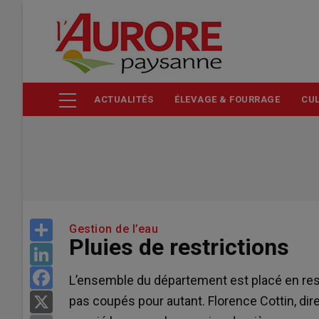
Aller
au
contenu
principal
ACTUALITÉS
ÉLEVAGE & FOURRAGE
CUL
Share
Gestion de l’eau
Pluies de restrictions
LinkedIn
Facebook
L’ensemble du département est placé en restr
pas coupés pour autant. Florence Cottin, dire
X