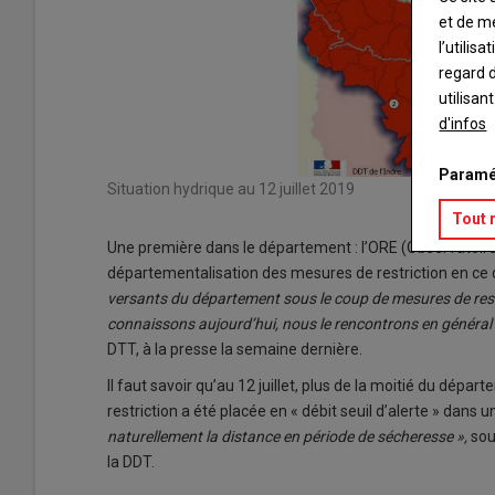
et de m
l’utilis
regard d
utilisan
d'infos
Paramé
Situation hydrique au 12 juillet 2019
Tout 
Une première dans le département : l’ORE (Observatoire
départementalisation des mesures de restriction en ce d
versants du département sous le coup de mesures de restr
connaissons aujourd’hui, nous le rencontrons en général
DTT, à la presse la semaine dernière.
Il faut savoir qu’au 12 juillet, plus de la moitié du dépar
restriction a été placée en « débit seuil d’alerte » dans
naturellement la distance en période de sécheresse »,
soul
la DDT.