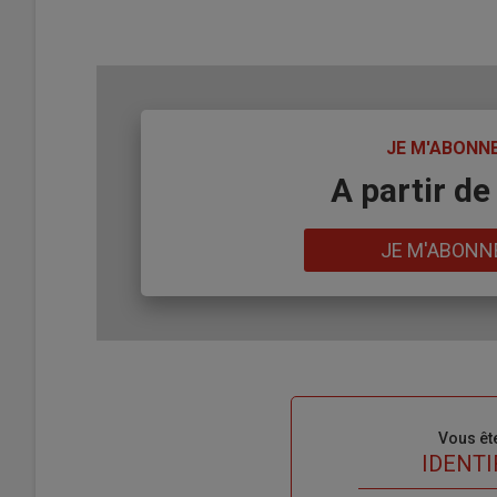
TITRE
JE M'ABONN
Body
A partir de
Lien
JE M'ABONN
Sous-
Vous êt
titre
TITRE
IDENTI