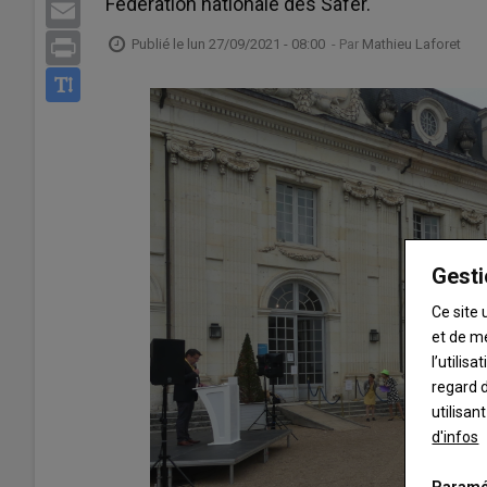
Fédération nationale des Safer.
Email
Publié le
lun 27/09/2021 - 08:00
- Par
Mathieu Laforet
Print
Gesti
Ce site 
et de m
l’utilis
regard d
utilisan
d'infos