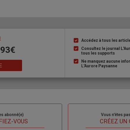
E
Accédez à tous les articl
Liste
 93€
à
Consultez le journal L'A
tous les supports
puce
Ne manquez aucune inform
E
L'Aurore Paysanne
es abonné(e)
Sous-
Vous n'êtes pa
titre
FIEZ-VOUS
TITRE
CRÉEZ UN