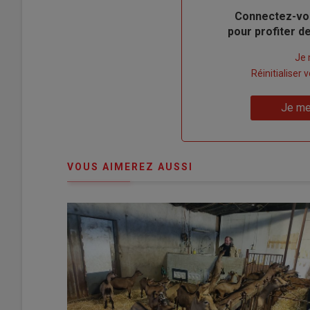
Body
Connectez-vo
pour profiter 
Lien
Je 
"Créer
Lien
Réinitialiser
un
"Réinitialiser
Lien
nouveau
votre
Je me
"Je
compte"
mot
me
de
connecte"
passe"
VOUS AIMEREZ AUSSI