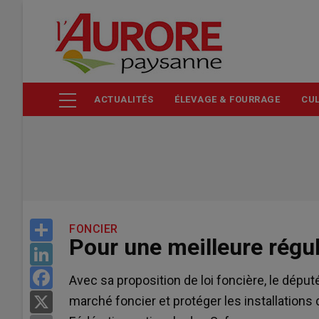
Aller
au
contenu
principal
ACTUALITÉS
ÉLEVAGE & FOURRAGE
CUL
Share
FONCIER
Pour une meilleure régu
LinkedIn
Facebook
Avec sa proposition de loi foncière, le dép
marché foncier et protéger les installations 
X