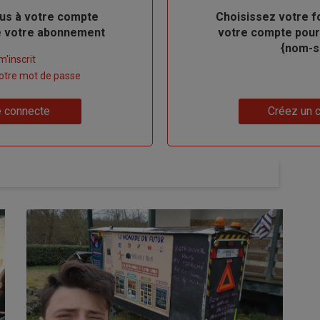
us à votre compte
Body
Choisissez votre f
de votre abonnement
votre compte pour
{nom-si
m'inscrit
 votre mot de passe
Lien
 connecte
Créez un 