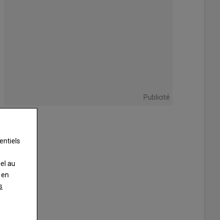
Publicité
entiels
nel au
 en
s