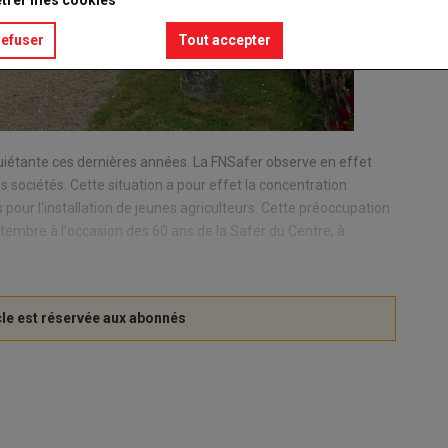
trer mes cookies
refuser
Tout accepter
uiétante ces dernières années. La FNSafer observe en effet
sociétés. Cette situation a pour effet la concentration
s pour l'installation de jeunes agriculteurs. Cette préoccupation
eptembre à l'occasion des 60 ans de la Safer du Centre, à