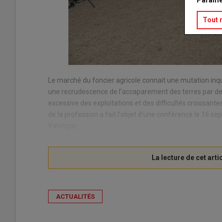
Paramé
Tout 
Le marché du foncier agricole connait une mutation inq
une recrudescence de l'accaparement des terres par des 
excessive des exploitations et des difficultés croissante
de la profession a fait l'objet d'une conférence le 16 s
Valençay.
ACTUALITÉS