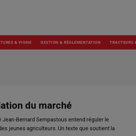
USER
ACCOUNT
MENU
TURES & VIGNE
GESTION & RÉGLEMENTATION
TRACTEURS 
lation du marché
uté Jean-Bernard Sempastous entend réguler le
des jeunes agriculteurs. Un texte que soutient la