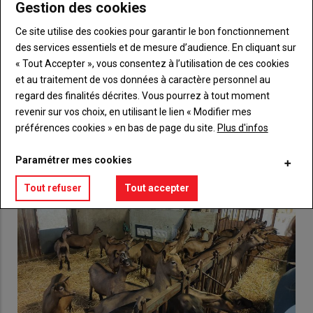
Gestion des cookies
Body
Choisissez votre formule et créez votre
compte pour accéder à tout {nom-site}.
Ce site utilise des cookies pour garantir le bon fonctionnement
des services essentiels et de mesure d’audience. En cliquant sur
Lien
Créez un compte
« Tout Accepter », vous consentez à l’utilisation de ces cookies
et au traitement de vos données à caractère personnel au
regard des finalités décrites. Vous pourrez à tout moment
revenir sur vos choix, en utilisant le lien « Modifier mes
VOUS AIMEREZ AUSSI
préférences cookies » en bas de page du site.
Plus d'infos
Paramétrer mes cookies
Tout refuser
Tout accepter