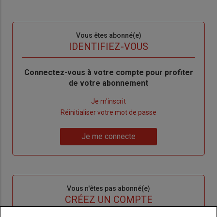
Sous-
Vous êtes abonné(e)
titre
TITRE
IDENTIFIEZ-VOUS
Body
Connectez-vous à votre compte pour profiter
de votre abonnement
Lien
Je m'inscrit
"Créer
Lien
Réinitialiser votre mot de passe
un
"Réinitialiser
Lien
nouveau
votre
Je me connecte
"Je
compte"
mot
me
de
connecte"
passe"
Sous-
Vous n'êtes pas abonné(e)
titre
TITRE
CRÉEZ UN COMPTE