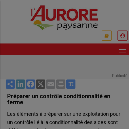
Aller
au
contenu
principal
USER
ACCOUNT
MENU
Publicité
Share
LinkedIn
Facebook
X
Email
Print
Préparer un contrôle conditionnalité en
ferme
Les éléments à préparer sur une exploitation pour
un contrôle lié à la conditionnalité des aides sont