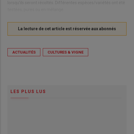
lorsqu’ils seront récoltés. Différentes espèces/variétés ont été
testées, pures ou en mélange.
ACTUALITÉS
CULTURES & VIGNE
LES PLUS LUS