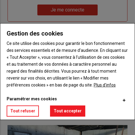
un
"Réinitialiser
Lien
nouveau
votre
Je me connecte
"Je
compte"
mot
me
de
connecte"
passe"
Gestion des cookies
Sous-
Vous n'êtes pas abonné(e)
Ce site utilise des cookies pour garantir le bon fonctionnement
titre
TITRE
CRÉEZ UN COMPTE
des services essentiels et de mesure d’audience. En cliquant sur
« Tout Accepter », vous consentez à l’utilisation de ces cookies
et au traitement de vos données à caractère personnel au
Body
Choisissez votre formule et créez votre
regard des finalités décrites. Vous pourrez à tout moment
compte pour accéder à tout {nom-site}.
revenir sur vos choix, en utilisant le lien « Modifier mes
Lien
préférences cookies » en bas de page du site.
Plus d'infos
Créez un compte
Paramétrer mes cookies
VOUS AIMEREZ AUSSI
Tout refuser
Tout accepter