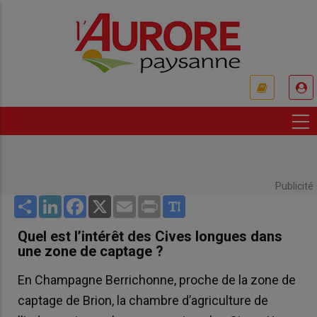
Aller
au
contenu
principal
USER
ACCOUNT
MENU
Publicité
Share
LinkedIn
Facebook
X
Email
Print
Quel est l’intérêt des Cives longues dans
une zone de captage ?
En Champagne Berrichonne, proche de la zone de
captage de Brion, la chambre d’agriculture de