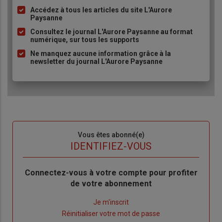
Accédez à tous les articles du site L'Aurore
Liste
Paysanne
à
Consultez le journal L'Aurore Paysanne au format
puce
numérique, sur tous les supports
Ne manquez aucune information grâce à la
newsletter du journal L'Aurore Paysanne
Sous-
Vous êtes abonné(e)
titre
TITRE
IDENTIFIEZ-VOUS
Body
Connectez-vous à votre compte pour profiter
de votre abonnement
Lien
Je m'inscrit
"Créer
Lien
Réinitialiser votre mot de passe