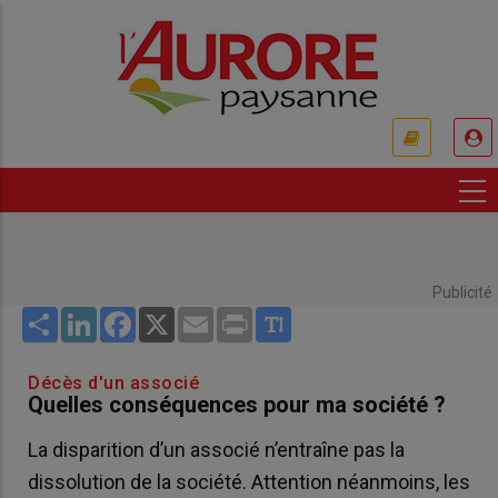
Aller
au
contenu
principal
USER
ACCOUNT
MENU
Publicité
Share
LinkedIn
Facebook
X
Email
Print
Décès d'un associé
Quelles conséquences pour ma société ?
La disparition d’un associé n’entraîne pas la
dissolution de la société. Attention néanmoins, les