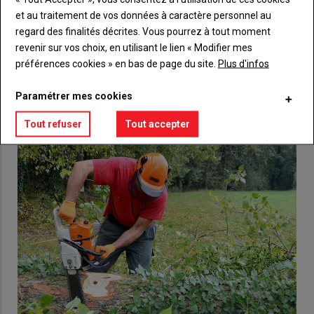
Body
Choisissez votre formule et créez votre
et au traitement de vos données à caractère personnel au
compte pour accéder à tout {nom-site}.
regard des finalités décrites. Vous pourrez à tout moment
revenir sur vos choix, en utilisant le lien « Modifier mes
Lien
Créez un compte
préférences cookies » en bas de page du site.
Plus d'infos
Paramétrer mes cookies
VOUS AIMEREZ AUSSI
Tout refuser
Tout accepter