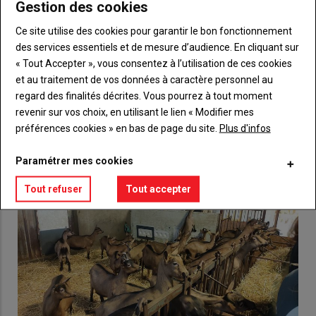
Gestion des cookies
Body
Choisissez votre formule et créez votre
compte pour accéder à tout {nom-site}.
Ce site utilise des cookies pour garantir le bon fonctionnement
des services essentiels et de mesure d’audience. En cliquant sur
Lien
Créez un compte
« Tout Accepter », vous consentez à l’utilisation de ces cookies
et au traitement de vos données à caractère personnel au
regard des finalités décrites. Vous pourrez à tout moment
revenir sur vos choix, en utilisant le lien « Modifier mes
VOUS AIMEREZ AUSSI
préférences cookies » en bas de page du site.
Plus d'infos
Paramétrer mes cookies
Tout refuser
Tout accepter