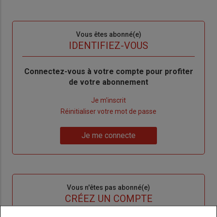
Sous-
Vous êtes abonné(e)
titre
TITRE
IDENTIFIEZ-VOUS
Body
Connectez-vous à votre compte pour profiter
de votre abonnement
Lien
Je m'inscrit
"Créer
Lien
Réinitialiser votre mot de passe
un
"Réinitialiser
Lien
nouveau
votre
Je me connecte
"Je
compte"
mot
me
de
connecte"
passe"
Sous-
Vous n'êtes pas abonné(e)
titre
TITRE
CRÉEZ UN COMPTE