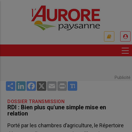
Aller
au
contenu
principal
USER
ACCOUNT
MENU
Publicité
Share
LinkedIn
Facebook
X
Email
Print
DOSSIER TRANSMISSION
RDI : Bien plus qu'une simple mise en
relation
Porté par les chambres d’agriculture, le Répertoire