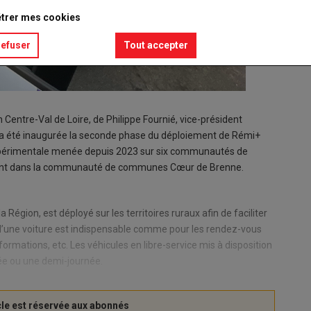
trer mes cookies
refuser
Tout accepter
Centre-Val de Loire, de Philippe Fournié, vice-président
, a été inaugurée la seconde phase du déploiement de Rémi+
xpérimentale menée depuis 2023 sur six communautés de
ent dans la communauté de communes Cœur de Brenne.
Région, est déployé sur les territoires ruraux afin de faciliter
rs d’une voiture est indispensable comme pour les rendez-vous
ormations, etc. Les véhicules en libre-service mis à disposition
née ou une demi-journée.