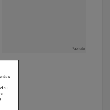
Publicité
entiels
nel au
 en
s