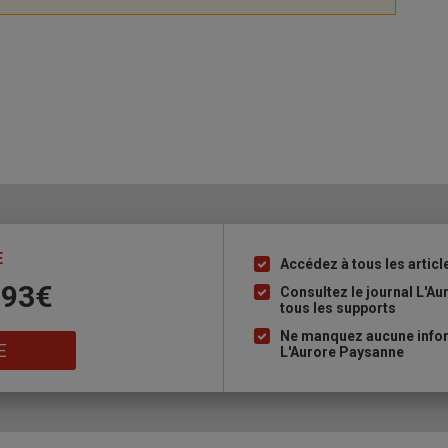
E
Accédez à tous les articl
Liste
 93€
à
Consultez le journal L'A
tous les supports
puce
Ne manquez aucune inform
E
L'Aurore Paysanne