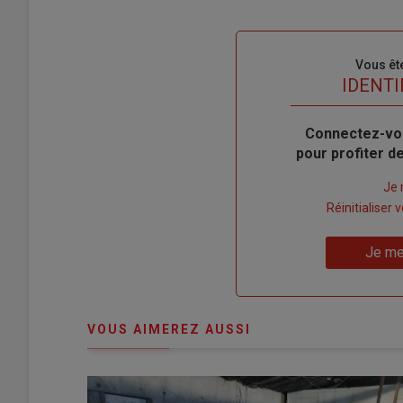
Sous-
Vous êt
titre
TITRE
IDENTI
Body
Connectez-vo
pour profiter 
Lien
Je 
"Créer
Lien
Réinitialiser
un
"Réinitialiser
Lien
nouveau
votre
Je me
"Je
compte"
mot
me
de
connecte"
passe"
VOUS AIMEREZ AUSSI