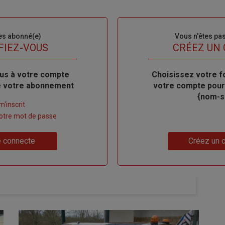
es abonné(e)
Sous-
Vous n'êtes pa
titre
FIEZ-VOUS
TITRE
CRÉEZ UN
us à votre compte
Body
Choisissez votre f
de votre abonnement
votre compte pour
{nom-si
m'inscrit
 votre mot de passe
Lien
 connecte
Créez un 