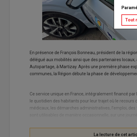
Paramé
Tout 
En présence de François Bonneau, président de la région 
délégué aux mobilités ainsi que des partenaires locaux
Autopartage, à Martizay. Après une première phase e
communes, la Région débute la phase de développem
Ce service unique en France, intégralement financé par la 
le quotidien des habitants pour leur trajet où le recou
médicaux, les démarches administratives, l’emploi, des f
sont utilisables de manière occasionnelle, sur une jour