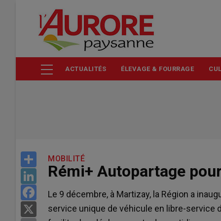
Aller
au
contenu
principal
ACTUALITÉS
ÉLEVAGE & FOURRAGE
CUL
Share
MOBILITÉ
Rémi+ Autopartage pour
LinkedIn
Facebook
Le 9 décembre, à Martizay, la Région a inau
service unique de véhicule en libre-service d
X