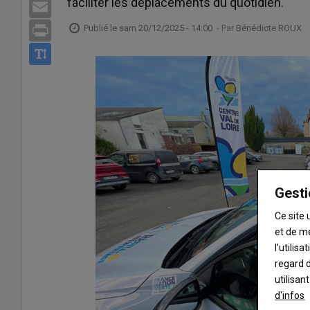
faciliter les déplacements du quotidien.
Email
Publié le
sam 20/12/2025 - 14:00
- Par
Bénédicte ROUX
Print
Gesti
Ce site 
et de m
l’utilis
regard d
utilisan
d'infos