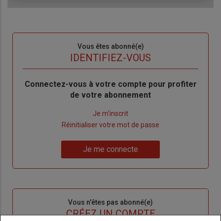
Sous-
Vous êtes abonné(e)
titre
TITRE
IDENTIFIEZ-VOUS
Body
Connectez-vous à votre compte pour profiter
de votre abonnement
Lien
Je m'inscrit
"Créer
Lien
Réinitialiser votre mot de passe
un
"Réinitialiser
Lien
nouveau
votre
Je me connecte
"Je
compte"
mot
me
de
connecte"
passe"
Sous-
Vous n'êtes pas abonné(e)
titre
TITRE
CRÉEZ UN COMPTE