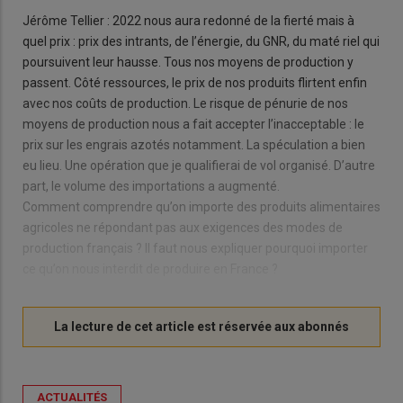
Jérôme Tellier : 2022 nous aura redonné de la fierté mais à
quel prix : prix des intrants, de l’énergie, du GNR, du maté riel qui
poursuivent leur hausse. Tous nos moyens de production y
passent. Côté ressources, le prix de nos produits flirtent enfin
avec nos coûts de production. Le risque de pénurie de nos
moyens de production nous a fait accepter l’inacceptable : le
prix sur les engrais azotés notamment. La spéculation a bien
eu lieu. Une opération que je qualifierai de vol organisé. D’autre
part, le volume des importations a augmenté.
Comment comprendre qu’on importe des produits alimentaires
agricoles ne répondant pas aux exigences des modes de
production français ? Il faut nous expliquer pourquoi importer
ce qu’on nous interdit de produire en France ?
ACTUALITÉS