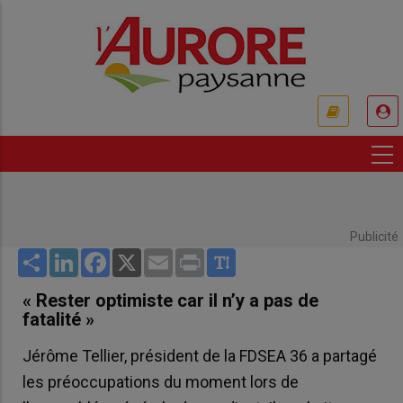
Aller
au
contenu
principal
USER
ACCOUNT
MENU
Publicité
Share
LinkedIn
Facebook
X
Email
Print
« Rester optimiste car il n’y a pas de
fatalité »
Jérôme Tellier, président de la FDSEA 36 a partagé
les préoccupations du moment lors de