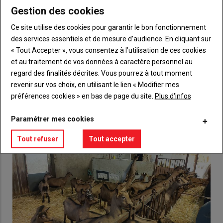
Gestion des cookies
Body
Choisissez votre formule et créez votre
Ce site utilise des cookies pour garantir le bon fonctionnement
compte pour accéder à tout {nom-site}.
des services essentiels et de mesure d’audience. En cliquant sur
« Tout Accepter », vous consentez à l’utilisation de ces cookies
Lien
Créez un compte
et au traitement de vos données à caractère personnel au
regard des finalités décrites. Vous pourrez à tout moment
revenir sur vos choix, en utilisant le lien « Modifier mes
VOUS AIMEREZ AUSSI
préférences cookies » en bas de page du site.
Plus d'infos
Paramétrer mes cookies
Tout refuser
Tout accepter