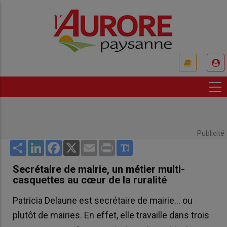
Aller
au
contenu
principal
USER
ACCOUNT
MENU
Publicité
Share
LinkedIn
Facebook
X
Email
Print
Secrétaire de mairie, un métier multi-
casquettes au cœur de la ruralité
Patricia Delaune est secrétaire de mairie… ou
plutôt de mairies. En effet, elle travaille dans trois