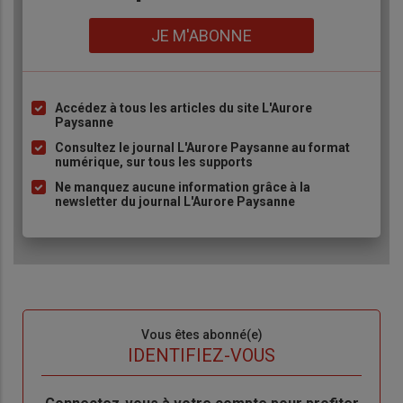
Lien
JE M'ABONNE
Accédez à tous les articles du site L'Aurore
Liste
Paysanne
à
Consultez le journal L'Aurore Paysanne au format
puce
numérique, sur tous les supports
Ne manquez aucune information grâce à la
newsletter du journal L'Aurore Paysanne
Sous-
Vous êtes abonné(e)
titre
TITRE
IDENTIFIEZ-VOUS