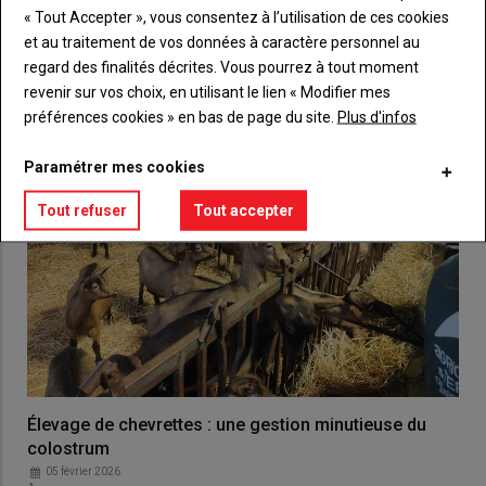
VOUS AIMEREZ AUSSI
« Tout Accepter », vous consentez à l’utilisation de ces cookies
et au traitement de vos données à caractère personnel au
regard des finalités décrites. Vous pourrez à tout moment
revenir sur vos choix, en utilisant le lien « Modifier mes
préférences cookies » en bas de page du site.
Plus d'infos
Paramétrer mes cookies
Tout refuser
Tout accepter
Élevage de chevrettes : une gestion minutieuse du
colostrum
05 février 2026