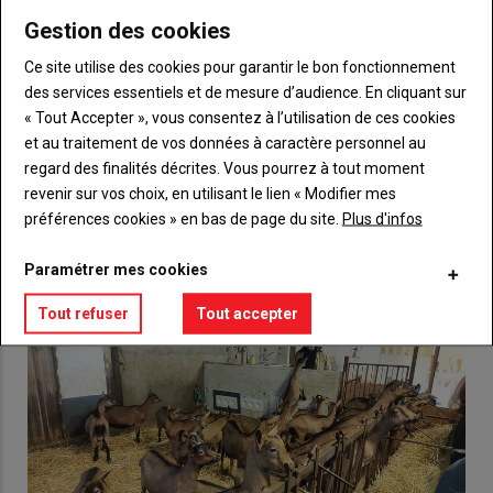
Gestion des cookies
Body
Choisissez votre formule et créez votre
Ce site utilise des cookies pour garantir le bon fonctionnement
compte pour accéder à tout {nom-site}.
des services essentiels et de mesure d’audience. En cliquant sur
« Tout Accepter », vous consentez à l’utilisation de ces cookies
Lien
Créez un compte
et au traitement de vos données à caractère personnel au
regard des finalités décrites. Vous pourrez à tout moment
revenir sur vos choix, en utilisant le lien « Modifier mes
VOUS AIMEREZ AUSSI
préférences cookies » en bas de page du site.
Plus d'infos
Paramétrer mes cookies
Tout refuser
Tout accepter