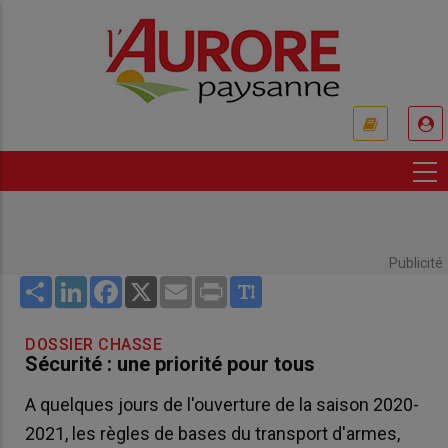
Aller
au
contenu
principal
USER
ACCOUNT
MENU
Publicité
Share
LinkedIn
Facebook
X
Email
Print
DOSSIER CHASSE
Sécurité : une priorité pour tous
A quelques jours de l'ouverture de la saison 2020-
2021, les règles de bases du transport d'armes,