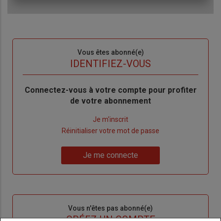
Sous-
Vous êtes abonné(e)
titre
TITRE
IDENTIFIEZ-VOUS
Body
Connectez-vous à votre compte pour profiter
de votre abonnement
Lien
Je m'inscrit
"Créer
Lien
Réinitialiser votre mot de passe
un
"Réinitialiser
Lien
nouveau
votre
Je me connecte
"Je
compte"
mot
me
de
connecte"
passe"
Sous-
Vous n'êtes pas abonné(e)
titre
TITRE
CRÉEZ UN COMPTE