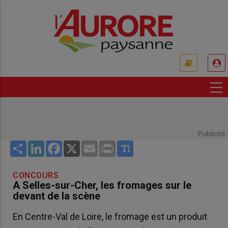
Aller
au
contenu
principal
USER
ACCOUNT
MENU
Publicité
Share
LinkedIn
Facebook
X
Email
Print
CONCOURS
A Selles-sur-Cher, les fromages sur le
devant de la scène
En Centre-Val de Loire, le fromage est un produit