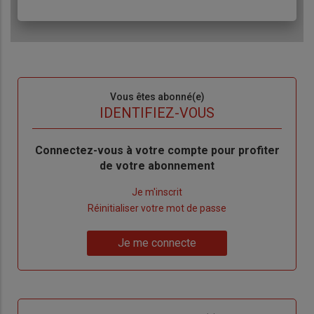
Sous-
Vous êtes abonné(e)
titre
TITRE
IDENTIFIEZ-VOUS
Body
Connectez-vous à votre compte pour profiter
de votre abonnement
Lien
Je m'inscrit
"Créer
Lien
Réinitialiser votre mot de passe
un
"Réinitialiser
Lien
nouveau
votre
Je me connecte
"Je
compte"
mot
me
de
connecte"
passe"