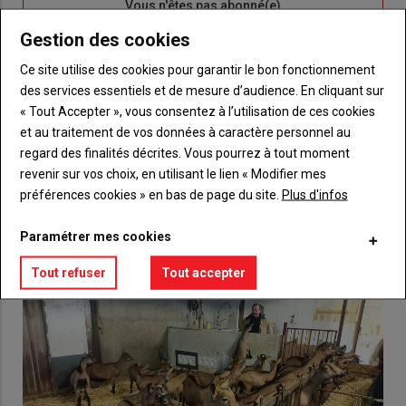
Sous-
Vous n'êtes pas abonné(e)
titre
TITRE
CRÉEZ UN COMPTE
Gestion des cookies
Ce site utilise des cookies pour garantir le bon fonctionnement
Body
Choisissez votre formule et créez votre
des services essentiels et de mesure d’audience. En cliquant sur
compte pour accéder à tout {nom-site}.
« Tout Accepter », vous consentez à l’utilisation de ces cookies
et au traitement de vos données à caractère personnel au
Lien
Créez un compte
regard des finalités décrites. Vous pourrez à tout moment
revenir sur vos choix, en utilisant le lien « Modifier mes
préférences cookies » en bas de page du site.
Plus d'infos
VOUS AIMEREZ AUSSI
Paramétrer mes cookies
Tout refuser
Tout accepter