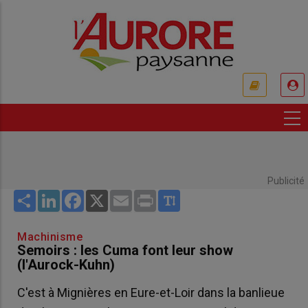
Aller
au
contenu
principal
USER
ACCOUNT
MENU
Publicité
Share
LinkedIn
Facebook
X
Email
Print
Machinisme
Semoirs : les Cuma font leur show
(l'Aurock-Kuhn)
C'est à Mignières en Eure-et-Loir dans la banlieue