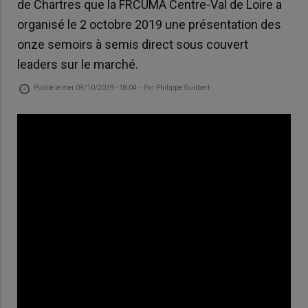
de Chartres que la FRCUMA Centre-Val de Loire a
organisé le 2 octobre 2019 une présentation des
onze semoirs à semis direct sous couvert
leaders sur le marché.
Publié le
mer 09/10/2019 - 18:04
- Par
Philippe Guilbert