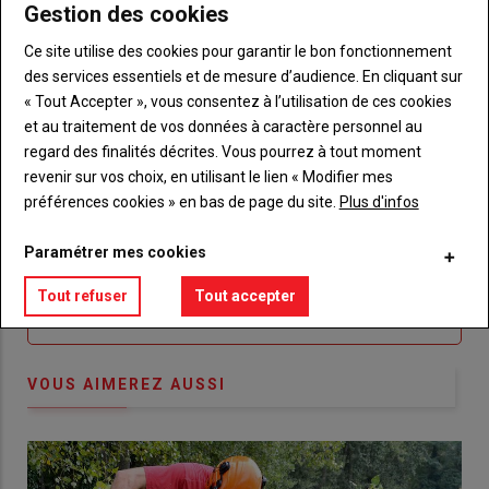
Gestion des cookies
Lien
nouveau
votre
Je me connecte
"Je
compte"
mot
Ce site utilise des cookies pour garantir le bon fonctionnement
me
de
des services essentiels et de mesure d’audience. En cliquant sur
connecte"
passe"
« Tout Accepter », vous consentez à l’utilisation de ces cookies
et au traitement de vos données à caractère personnel au
Sous-
Vous n'êtes pas abonné(e)
regard des finalités décrites. Vous pourrez à tout moment
titre
TITRE
CRÉEZ UN COMPTE
revenir sur vos choix, en utilisant le lien « Modifier mes
préférences cookies » en bas de page du site.
Plus d'infos
Body
Choisissez votre formule et créez votre
compte pour accéder à tout {nom-site}.
Paramétrer mes cookies
Lien
Tout refuser
Tout accepter
Créez un compte
VOUS AIMEREZ AUSSI