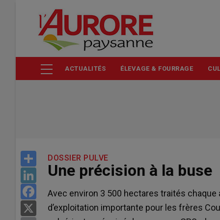
Aller
au
contenu
principal
ACTUALITÉS
ÉLEVAGE & FOURRAGE
CUL
Share
DOSSIER PULVE
Une précision à la buse
LinkedIn
Facebook
Avec environ 3 500 hectares traités chaque a
d’exploitation importante pour les frères Co
X