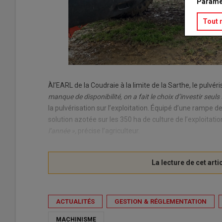
Paramé
Tout 
Àl’EARL de la Coudraie à la limite de la Sarthe, le pulv
manque de disponibilité, on a fait le choix d’investir seuls 
la pulvérisation sur l’exploitation. Équipé d’une rampe d
solution azotée sur les 350 ha de culture de l’exploitatio
l’année »,
précise l’agriculteur.
ACTUALITÉS
GESTION & RÉGLEMENTATION
MACHINISME