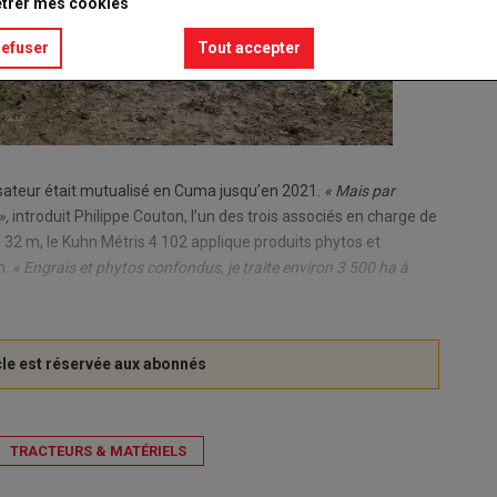
trer mes cookies
refuser
Tout accepter
érisateur était mutualisé en Cuma jusqu’en 2021.
« Mais par
»,
introduit Philippe Couton, l’un des trois associés en charge de
e 32 m, le Kuhn Métris 4 102 applique produits phytos et
n.
« Engrais et phytos confondus, je traite environ 3 500 ha à
TRACTEURS & MATÉRIELS