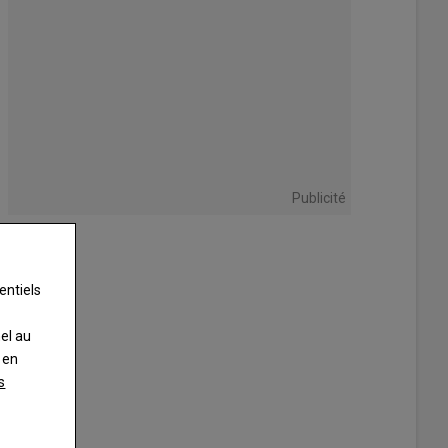
Publicité
entiels
nel au
 en
s