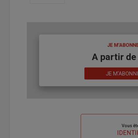
TITRE
JE M'ABONN
Body
A partir de
Lien
JE M'ABONN
Sous-
Vous êt
titre
TITRE
IDENTI