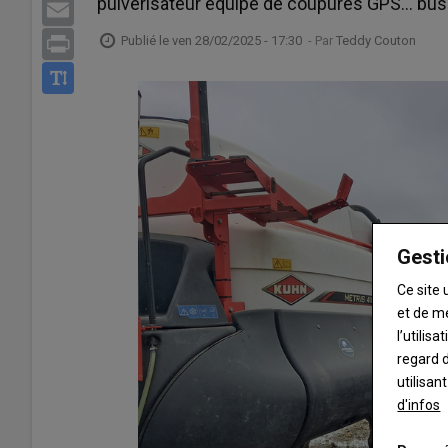
pulvérisateur équipé de coupures GPS… bus
Email
Publié le
ven 28/02/2025 - 17:30
- Par
Teddy Couton
Print
Gesti
Ce site 
et de m
l’utilis
regard d
utilisan
d'infos