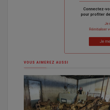
Body
Connectez-vo
pour profiter 
Lien
Je 
"Créer
Lien
Réinitialiser
un
"Réinitialiser
Lien
nouveau
votre
Je me
"Je
compte"
mot
me
de
connecte"
passe"
VOUS AIMEREZ AUSSI