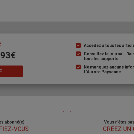
E
Accédez à tous les articl
Liste
 93€
à
Consultez le journal L'A
tous les supports
puce
Ne manquez aucune inform
E
L'Aurore Paysanne
es abonné(e)
Sous-
Vous n'êtes pa
titre
FIEZ-VOUS
TITRE
CRÉEZ UN