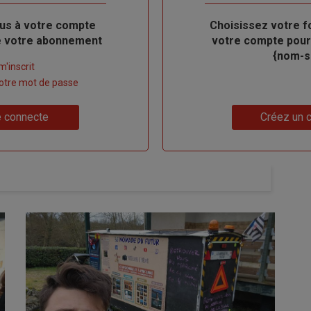
us à votre compte
Body
Choisissez votre f
de votre abonnement
votre compte pour
{nom-si
m'inscrit
 votre mot de passe
Lien
 connecte
Créez un 