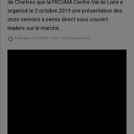
de Chartres que la FRCUMA Centre-Val de Loire a
organisé le 2 octobre 2019 une présentation des
onze semoirs à semis direct sous couvert
leaders sur le marché.
Publié le
jeu 10/10/2019 - 14:54
- Par
Philippe Guilbert