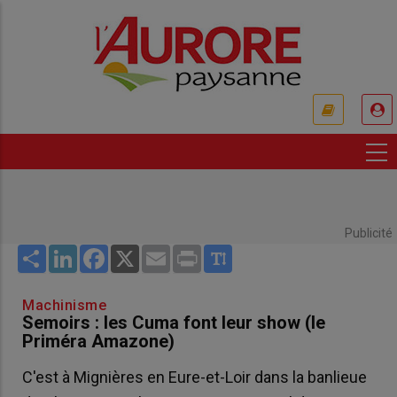
Aller
au
contenu
principal
USER
ACCOUNT
MENU
Publicité
Share
LinkedIn
Facebook
X
Email
Print
Machinisme
Semoirs : les Cuma font leur show (le
Priméra Amazone)
C'est à Mignières en Eure-et-Loir dans la banlieue