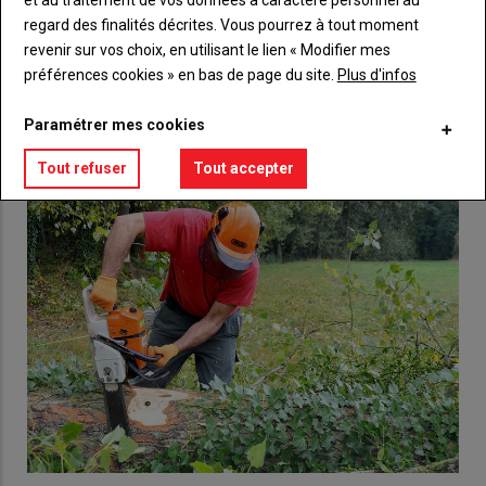
regard des finalités décrites. Vous pourrez à tout moment
Lien
Créez un compte
revenir sur vos choix, en utilisant le lien « Modifier mes
préférences cookies » en bas de page du site.
Plus d'infos
Paramétrer mes cookies
VOUS AIMEREZ AUSSI
Tout refuser
Tout accepter