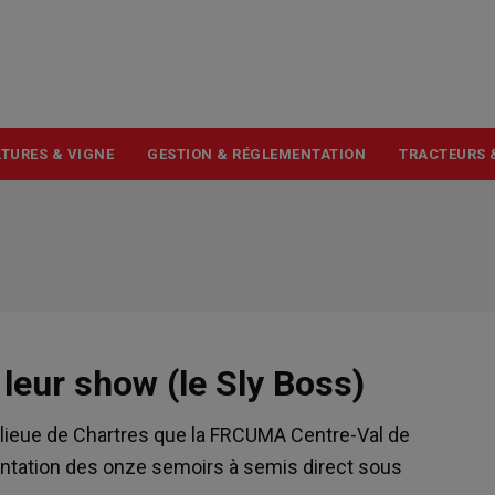
USER
ACCOUNT
MENU
TURES & VIGNE
GESTION & RÉGLEMENTATION
TRACTEURS 
leur show (le Sly Boss)
anlieue de Chartres que la FRCUMA Centre-Val de
entation des onze semoirs à semis direct sous