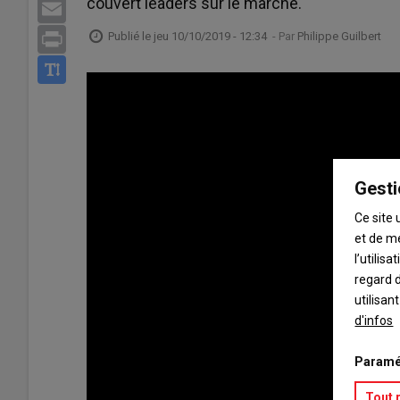
couvert leaders sur le marché.
Email
Publié le
jeu 10/10/2019 - 12:34
- Par
Philippe Guilbert
Print
Gesti
Ce site 
et de m
l’utilis
regard d
utilisan
d'infos
Paramé
Tout 