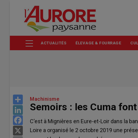
Aller
au
contenu
principal
ACTUALITÉS
ÉLEVAGE & FOURRAGE
CUL
Share
Machinisme
Semoirs : les Cuma font 
LinkedIn
Facebook
C'est à Mignières en Eure-et-Loir dans la b
Loire a organisé le 2 octobre 2019 une prés
X