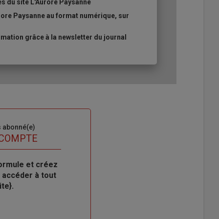
es du site L'Aurore Paysanne
urore Paysanne au format numérique, sur
ation grâce à la newsletter du journal
s abonné(e)
 COMPTE
ormule et créez
 accéder à tout
te}.