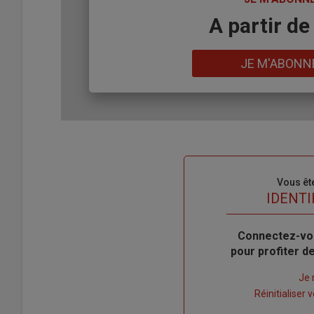
Body
A partir de
Lien
JE M'ABONN
Sous-
Vous êt
titre
TITRE
IDENTI
Body
Connectez-vo
pour profiter 
Lien
Je 
"Créer
Lien
Réinitialiser
un
"Réinitialiser