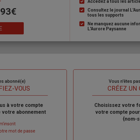
Accédez à tous les articl
Liste
 93€
à
Consultez le journal L'A
tous les supports
puce
Ne manquez aucune inform
E
L'Aurore Paysanne
es abonné(e)
Sous-
Vous n'êtes pa
titre
FIEZ-VOUS
TITRE
CRÉEZ UN
us à votre compte
Body
Choisissez votre f
de votre abonnement
votre compte pour
{nom-si
m'inscrit
 votre mot de passe