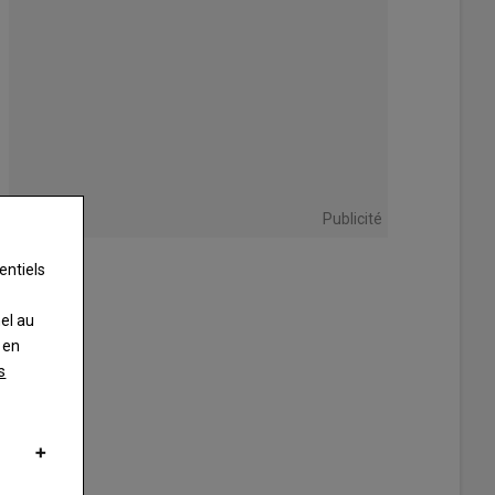
Publicité
entiels
nel au
 en
s