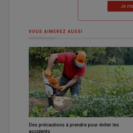
Lien
nouveau
votre
Je me
"Je
compte"
mot
me
de
connecte"
passe"
VOUS AIMEREZ AUSSI
Des précautions à prendre pour éviter les
accidents