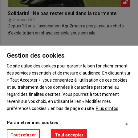
Solidarité : Ne pas rester seul dans la tourmente
24 octobre 2019
Depuis 13 ans, l’association Agri2main a pris plusieurs chefs
d’exploitation en phase sensible sous son aile…
Gestion des cookies
Ce site utilise des cookies pour garantir le bon fonctionnement
des services essentiels et de mesure d’audience. En cliquant sur
« Tout Accepter », vous consentez à l’utilisation de ces cookies
et au traitement de vos données à caractère personnel au
regard des finalités décrites. Vous pourrez à tout moment
revenir sur vos choix, en utilisant le lien « Modifier mes
préférences cookies » en bas de page du site.
Plus d'infos
Paramétrer mes cookies
Tout refuser
Tout accepter
Incendie : Unis face à la catasrophe