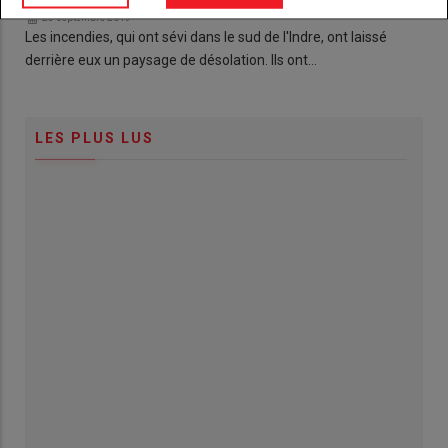
28 septembre 2019
Les incendies, qui ont sévi dans le sud de l'Indre, ont laissé
derrière eux un paysage de désolation. Ils ont…
LES PLUS LUS