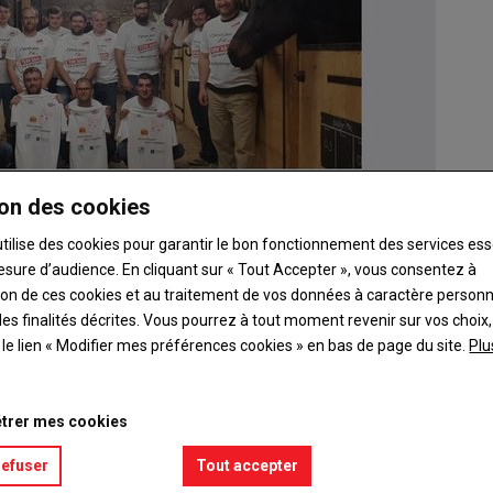
on des cookies
utilise des cookies pour garantir le bon fonctionnement des services ess
esure d’audience. En cliquant sur « Tout Accepter », vous consentez à
ation de ces cookies et au traitement de vos données à caractère person
es finalités décrites. Vous pourrez à tout moment revenir sur vos choix,
t le lien « Modifier mes préférences cookies » en bas de page du site.
Plu
ainte-Sévère ont pris d'assaut les réseaux sociaux. Tous les
re l'événement.
trer mes cookies
am (
jeunesagriculteurs36
) et même YouTube où une vidéo
agriculteurs organisateurs, en cliquant
ici
.
refuser
Tout accepter