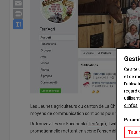
Email
Print
Gesti
Ce site 
et de m
l’utilis
regard d
utilisan
d'infos
Les Jeunes agriculteurs du canton de La Châtre-Sainte-S
moyens de communication sont bons pour faire connaît
Paramé
Retrouvez-les sur Facebook (
Terr'agri
), Twitter, Instagr
promotionnelle mettant en scène l'ensemble des jeunes 
Tout 