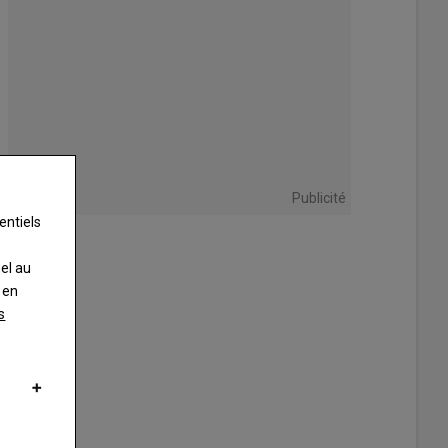
Publicité
entiels
nel au
 en
s