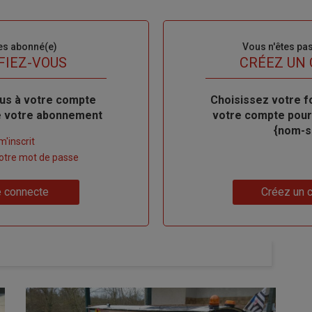
es abonné(e)
Sous-
Vous n'êtes pa
titre
FIEZ-VOUS
TITRE
CRÉEZ UN
us à votre compte
Body
Choisissez votre f
de votre abonnement
votre compte pour
{nom-si
m'inscrit
 votre mot de passe
Lien
 connecte
Créez un 