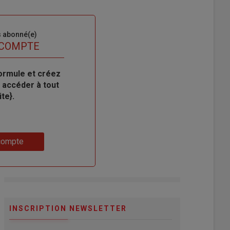
s abonné(e)
 COMPTE
ormule et créez
 accéder à tout
te}.
compte
INSCRIPTION NEWSLETTER