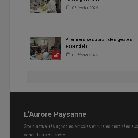
05 février 2026
Premiers secours : des gestes
essentiels
05 février 2026
L'Aurore Paysanne
Site d'actualités agricoles, viticoles et rurales destinées au
agriculteurs de l'Indre.