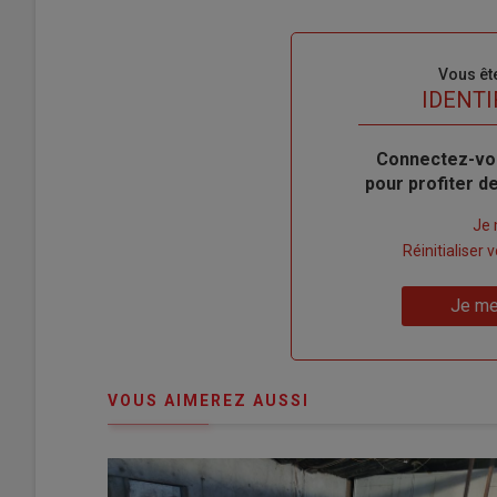
Sous-
Vous êt
titre
TITRE
IDENTI
Body
Connectez-vo
pour profiter 
Lien
Je 
"Créer
Lien
Réinitialiser
un
"Réinitialiser
Lien
nouveau
votre
Je me
"Je
compte"
mot
me
de
connecte"
passe"
VOUS AIMEREZ AUSSI