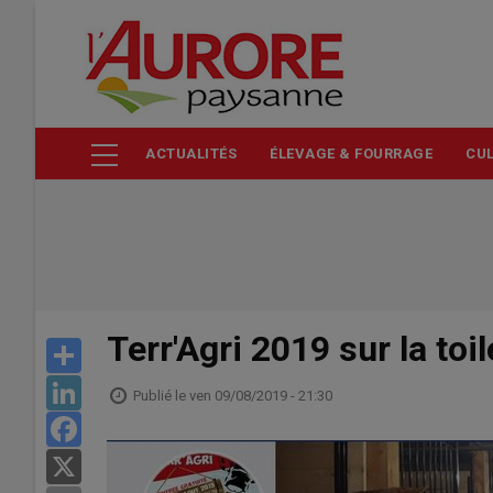
Aller
au
contenu
principal
ACTUALITÉS
ÉLEVAGE & FOURRAGE
CUL
Terr'Agri 2019 sur la toil
Share
LinkedIn
Publié le
ven 09/08/2019 - 21:30
Facebook
X