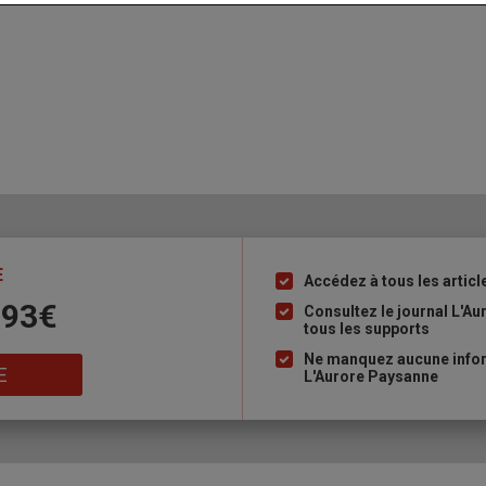
E
Accédez à tous les articl
Liste
 93€
à
Consultez le journal L'A
tous les supports
puce
Ne manquez aucune inform
E
L'Aurore Paysanne