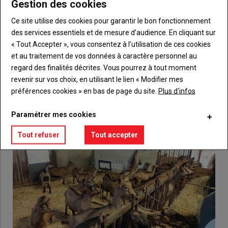
Gestion des cookies
Body
Choisissez votre formule et créez votre
compte pour accéder à tout {nom-site}.
Ce site utilise des cookies pour garantir le bon fonctionnement
des services essentiels et de mesure d’audience. En cliquant sur
Lien
Créez un compte
« Tout Accepter », vous consentez à l’utilisation de ces cookies
et au traitement de vos données à caractère personnel au
regard des finalités décrites. Vous pourrez à tout moment
revenir sur vos choix, en utilisant le lien « Modifier mes
VOUS AIMEREZ AUSSI
préférences cookies » en bas de page du site.
Plus d'infos
Paramétrer mes cookies
Tout refuser
Tout accepter