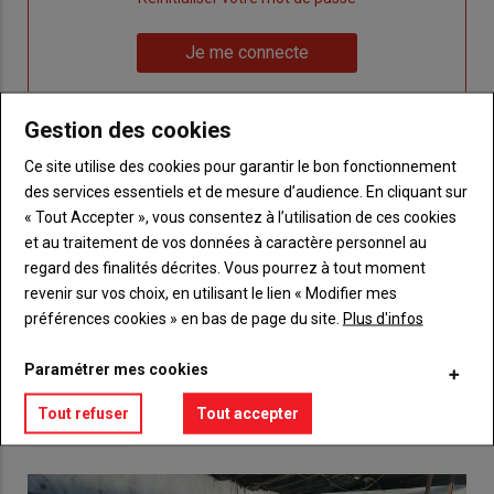
un
"Réinitialiser
Lien
nouveau
votre
Je me connecte
"Je
compte"
mot
me
de
connecte"
passe"
Gestion des cookies
Ce site utilise des cookies pour garantir le bon fonctionnement
Sous-
Vous n'êtes pas abonné(e)
titre
des services essentiels et de mesure d’audience. En cliquant sur
TITRE
CRÉEZ UN COMPTE
« Tout Accepter », vous consentez à l’utilisation de ces cookies
et au traitement de vos données à caractère personnel au
Body
Choisissez votre formule et créez votre
regard des finalités décrites. Vous pourrez à tout moment
compte pour accéder à tout {nom-site}.
revenir sur vos choix, en utilisant le lien « Modifier mes
préférences cookies » en bas de page du site.
Plus d'infos
Lien
Créez un compte
Paramétrer mes cookies
Tout refuser
Tout accepter
VOUS AIMEREZ AUSSI