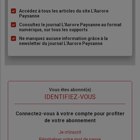
Accédez à tous les articles du site L'Aurore
Liste
Paysanne
à
Consultez le journal L'Aurore Paysanne au format
puce
numérique, sur tous les supports
Ne manquez aucune information grâce à la
newsletter du journal L'Aurore Paysanne
Sous-
Vous êtes abonné(e)
titre
TITRE
IDENTIFIEZ-VOUS
Body
Connectez-vous à votre compte pour profiter
de votre abonnement
Lien
Je m'inscrit
"Créer
Lien
Réinitialiser votre mot de passe