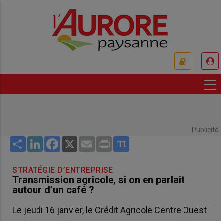
Aller
au
contenu
principal
USER
ACCOUNT
MENU
Publicité
Share
LinkedIn
Facebook
X
Email
Print
STRATÉGIE D’ENTREPRISE
Transmission agricole, si on en parlait
autour d’un café ?
Le jeudi 16 janvier, le Crédit Agricole Centre Ouest