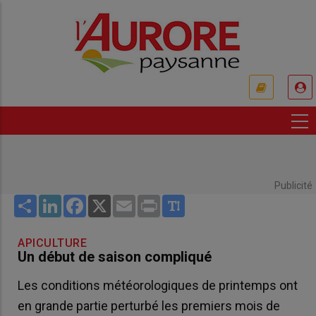
Aller
au
contenu
principal
USER
ACCOUNT
MENU
Publicité
Share
LinkedIn
Facebook
X
Email
Print
APICULTURE
Un début de saison compliqué
Les conditions météorologiques de printemps ont
en grande partie perturbé les premiers mois de