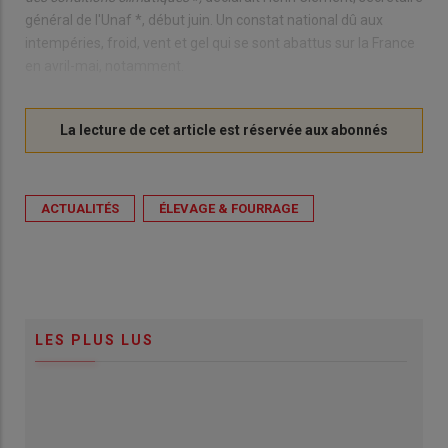
général de l'Unaf *, début juin. Un constat national dû aux
intempéries, froid, vent et gel qui se sont abattus sur la France
en avril-mai, notamment.
ACTUALITÉS
ÉLEVAGE & FOURRAGE
LES PLUS LUS