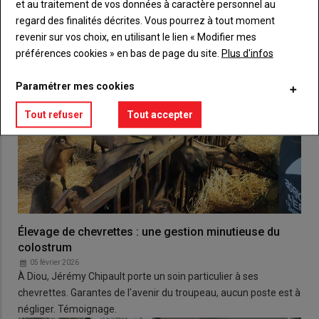
et au traitement de vos données à caractère personnel au
regard des finalités décrites. Vous pourrez à tout moment
revenir sur vos choix, en utilisant le lien « Modifier mes
préférences cookies » en bas de page du site.
Plus d'infos
Paramétrer mes cookies
Tout refuser
Tout accepter
Élevage de chevrettes : une gestion minutieuse du
colostrum
05 février 2026
À Diou, Jérémy Chipault porte un soin particulier à ses
chevrettes. Garantes de l'avenir du troupeau, aucun poste est à
négliger. Témoignage.