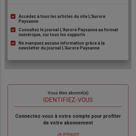
Accédez à tous les articles du site L'Aurore
Liste
Paysanne
à
Consultez le journal L'Aurore Paysanne au format
puce
numérique, sur tous les supports
Ne manquez aucune information grâce à la
newsletter du journal L'Aurore Paysanne
Sous-
Vous êtes abonné(e)
titre
TITRE
IDENTIFIEZ-VOUS
Body
Connectez-vous à votre compte pour profiter
de votre abonnement
Lien
Je m'inscrit