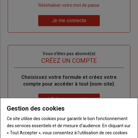
"Créer
Lien
Réinitialiser votre mot de passe
un
"Réinitialiser
Lien
nouveau
votre
Je me connecte
"Je
compte"
mot
me
de
connecte"
passe"
Sous-
Vous n'êtes pas abonné(e)
titre
TITRE
CRÉEZ UN COMPTE
Body
Choisissez votre formule et créez votre
compte pour accéder à tout {nom-site}.
Lien
Créez un compte
Gestion des cookies
Ce site utilise des cookies pour garantir le bon fonctionnement
VOUS AIMEREZ AUSSI
des services essentiels et de mesure d’audience. En cliquant sur
« Tout Accepter », vous consentez à l’utilisation de ces cookies