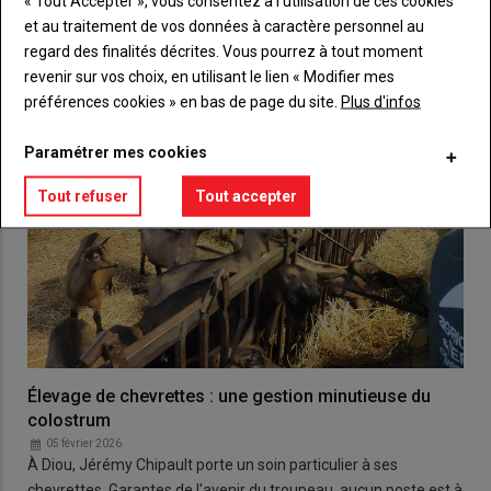
« Tout Accepter », vous consentez à l’utilisation de ces cookies
et au traitement de vos données à caractère personnel au
regard des finalités décrites. Vous pourrez à tout moment
revenir sur vos choix, en utilisant le lien « Modifier mes
préférences cookies » en bas de page du site.
Plus d'infos
Paramétrer mes cookies
Tout refuser
Tout accepter
Élevage de chevrettes : une gestion minutieuse du
colostrum
05 février 2026
À Diou, Jérémy Chipault porte un soin particulier à ses
chevrettes. Garantes de l'avenir du troupeau, aucun poste est à