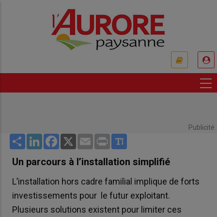
Aller
au
contenu
principal
USER
ACCOUNT
MENU
Publicité
Share
LinkedIn
Facebook
X
Email
Print
Un parcours à l’installation simplifié
L’installation hors cadre familial implique de forts
investissements pour le futur exploitant.
Plusieurs solutions existent pour limiter ces