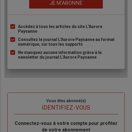
Lien
JE M'ABONNE
Accédez à tous les articles du site L'Aurore
Liste
Paysanne
à
Consultez le journal L'Aurore Paysanne au format
puce
numérique, sur tous les supports
Ne manquez aucune information grâce à la
newsletter du journal L'Aurore Paysanne
Sous-
Vous êtes abonné(e)
titre
TITRE
IDENTIFIEZ-VOUS
Body
Connectez-vous à votre compte pour profiter
de votre abonnement