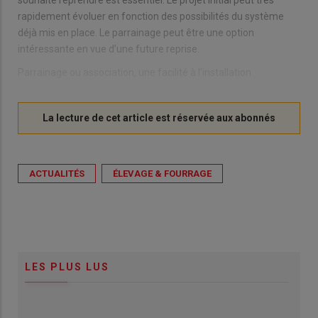
souhaite reprendre est essentiel. Le projet initial peut très
rapidement évoluer en fonction des possibilités du système
déjà mis en place. Le parrainage peut être une option
intéressante en vue d’une future reprise.
Parrainage ou association, une facilité à l’installation
ACTUALITÉS
ÉLEVAGE & FOURRAGE
LES PLUS LUS