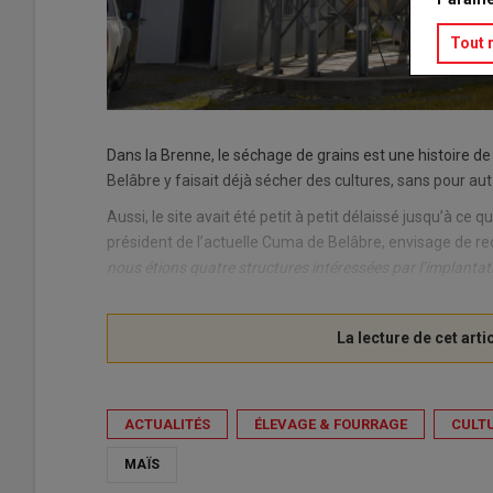
Tout 
Dans la Brenne, le séchage de grains est une histoire d
Belâbre y faisait déjà sécher des cultures, sans pour auta
Aussi, le site avait été petit à petit délaissé jusqu’à ce
président de l’actuelle Cuma de Belâbre, envisage de re
nous étions quatre structures intéressées par l’implantat
ACTUALITÉS
ÉLEVAGE & FOURRAGE
CULTU
MAÏS