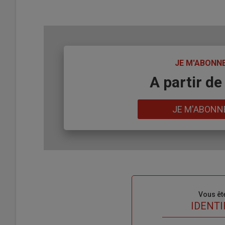
TITRE
JE M'ABONN
Body
A partir de
Lien
JE M'ABONN
Sous-
Vous êt
titre
TITRE
IDENTI