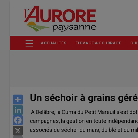
Aller
au
contenu
principal
ACTUALITÉS
ÉLEVAGE & FOURRAGE
CUL
Un séchoir à grains gér
Share
LinkedIn
A Belâbre, la Cuma du Petit Mareuil s’est doté
Facebook
campagnes, la gestion en toute indépendan
associés de sécher du maïs, du blé et du mil
X