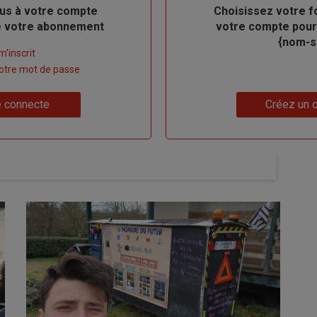
us à votre compte
Body
Choisissez votre f
de votre abonnement
votre compte pour
{nom-si
m'inscrit
 votre mot de passe
Lien
 connecte
Créez un 