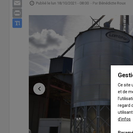
Email
Publié le
lun 18/10/2021 - 08:00
- Par
Bénédicte Roux
Print
Gesti
Ce site 
et de m
l’utilis
regard d
utilisan
d'infos
Paramé