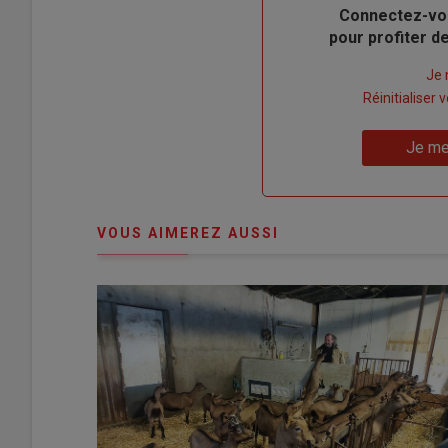
Body
Connectez-vo
pour profiter 
Lien
Je 
"Créer
Lien
Réinitialiser
un
"Réinitialiser
Lien
nouveau
votre
Je me
"Je
compte"
mot
me
de
connecte"
passe"
VOUS AIMEREZ AUSSI