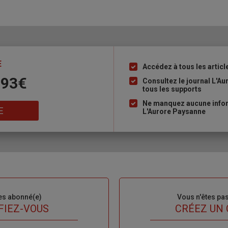
E
Accédez à tous les articl
Liste
 93€
à
Consultez le journal L'A
tous les supports
puce
Ne manquez aucune inform
E
L'Aurore Paysanne
es abonné(e)
Sous-
Vous n'êtes pa
titre
FIEZ-VOUS
TITRE
CRÉEZ UN