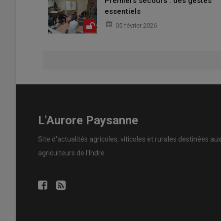
Premiers secours : des gestes
essentiels
05 février 2026
L'Aurore Paysanne
Site d'actualités agricoles, viticoles et rurales destinées au
agriculteurs de l'Indre.