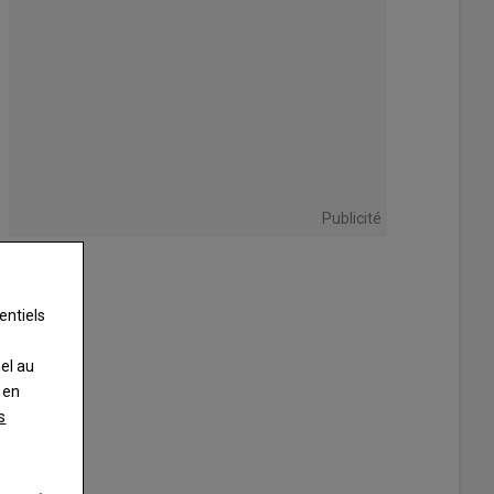
Publicité
entiels
nel au
 en
s