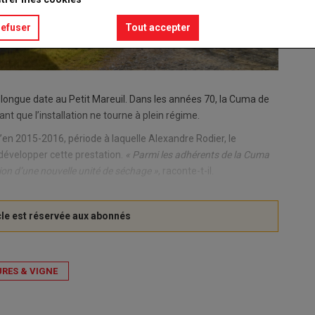
refuser
Tout accepter
e longue date au Petit Mareuil. Dans les années 70, la Cuma de
nt que l’installation ne tourne à plein régime.
 qu’en 2015-2016, période à laquelle Alexandre Rodier, le
développer cette prestation.
« Parmi les adhérents de la Cuma
ion d’une nouvelle unité de séchage »
, raconte-t-il.
RES & VIGNE