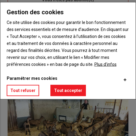
titre
TITRE
CRÉEZ UN COMPTE
Gestion des cookies
Ce site utilise des cookies pour garantir le bon fonctionnement
Body
Choisissez votre formule et créez votre
des services essentiels et de mesure d’audience. En cliquant sur
compte pour accéder à tout {nom-site}.
« Tout Accepter », vous consentez à l’utilisation de ces cookies
Lien
et au traitement de vos données à caractère personnel au
Créez un compte
regard des finalités décrites. Vous pourrez à tout moment
revenir sur vos choix, en utilisant le lien « Modifier mes
préférences cookies » en bas de page du site.
Plus d'infos
VOUS AIMEREZ AUSSI
Paramétrer mes cookies
Tout refuser
Tout accepter