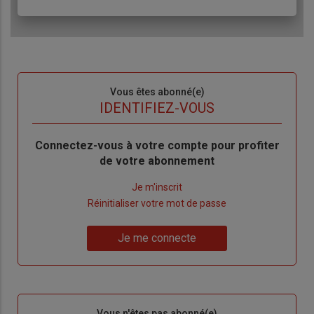
Sous-
Vous êtes abonné(e)
titre
TITRE
IDENTIFIEZ-VOUS
Body
Connectez-vous à votre compte pour profiter
de votre abonnement
Lien
Je m'inscrit
"Créer
Lien
Réinitialiser votre mot de passe
un
"Réinitialiser
Lien
nouveau
votre
Je me connecte
"Je
compte"
mot
me
de
connecte"
passe"
Sous-
Vous n'êtes pas abonné(e)