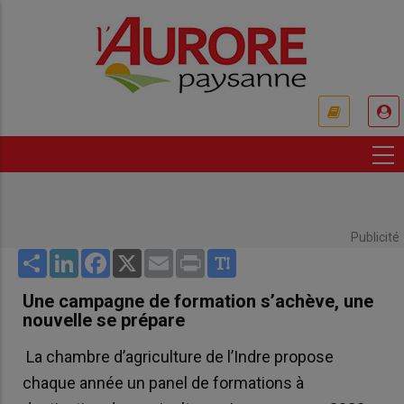
Aller
au
contenu
principal
USER
ACCOUNT
MENU
Publicité
Share
LinkedIn
Facebook
X
Email
Print
Une campagne de formation s’achève, une
nouvelle se prépare
La chambre d’agriculture de l’Indre propose
chaque année un panel de formations à