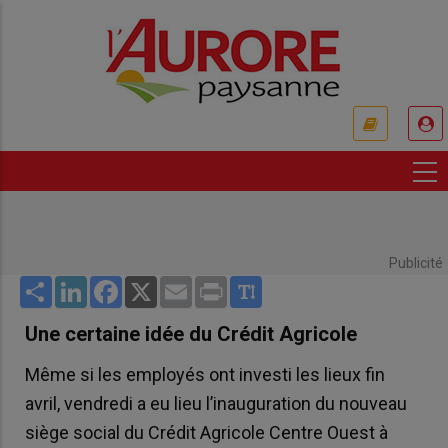
Aller
au
contenu
principal
USER
ACCOUNT
MENU
Publicité
Share
LinkedIn
Facebook
X
Email
Print
Une certaine idée du Crédit Agricole
Même si les employés ont investi les lieux fin
avril, vendredi a eu lieu l’inauguration du nouveau
siège social du Crédit Agricole Centre Ouest à