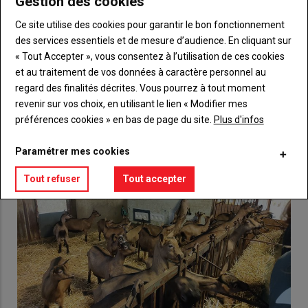
Gestion des cookies
compte pour accéder à tout {nom-site}.
Ce site utilise des cookies pour garantir le bon fonctionnement
des services essentiels et de mesure d’audience. En cliquant sur
Lien
Créez un compte
« Tout Accepter », vous consentez à l’utilisation de ces cookies
et au traitement de vos données à caractère personnel au
regard des finalités décrites. Vous pourrez à tout moment
VOUS AIMEREZ AUSSI
revenir sur vos choix, en utilisant le lien « Modifier mes
préférences cookies » en bas de page du site.
Plus d'infos
Paramétrer mes cookies
Tout refuser
Tout accepter