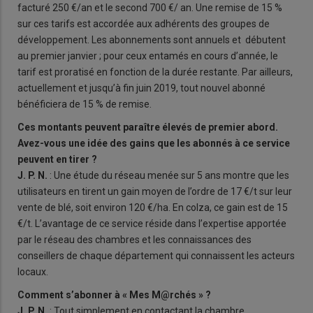
facturé 250 €/an et le second 700 €/ an. Une remise de 15 %
sur ces tarifs est accordée aux adhérents des groupes de
développement. Les abonnements sont annuels et débutent
au premier janvier ; pour ceux entamés en cours d’année, le
tarif est proratisé en fonction de la durée restante. Par ailleurs,
actuellement et jusqu’à fin juin 2019, tout nouvel abonné
bénéficiera de 15 % de remise.
Ces montants peuvent paraître élevés de premier abord.
Avez-vous une idée des gains que les abonnés à ce service
peuvent en tirer ?
J. P. N.
: Une étude du réseau menée sur 5 ans montre que les
utilisateurs en tirent un gain moyen de l’ordre de 17 €/t sur leur
vente de blé, soit environ 120 €/ha. En colza, ce gain est de 15
€/t. L’avantage de ce service réside dans l’expertise apportée
par le réseau des chambres et les connaissances des
conseillers de chaque département qui connaissent les acteurs
locaux.
Comment s’abonner à « Mes M@rchés » ?
J. P. N.
: Tout simplement en contactant la chambre