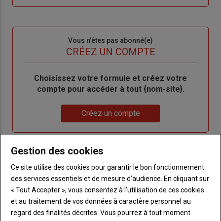
me
de
connecte"
passe"
Sous-
Vous n'êtes pas abonné(e)
titre
TITRE
CRÉEZ UN COMPTE
Body
Choisissez votre formule et créez votre
compte pour accéder à tout {nom-site}.
Lien
Créez un compte
Gestion des cookies
VOUS AIMEREZ AUSSI
Ce site utilise des cookies pour garantir le bon fonctionnement
des services essentiels et de mesure d’audience. En cliquant sur
« Tout Accepter », vous consentez à l’utilisation de ces cookies
et au traitement de vos données à caractère personnel au
regard des finalités décrites. Vous pourrez à tout moment