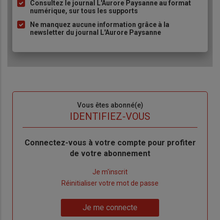
Consultez le journal L'Aurore Paysanne au format
puce
numérique, sur tous les supports
Ne manquez aucune information grâce à la
newsletter du journal L'Aurore Paysanne
Sous-
Vous êtes abonné(e)
titre
TITRE
IDENTIFIEZ-VOUS
Body
Connectez-vous à votre compte pour profiter
de votre abonnement
Lien
Je m'inscrit
"Créer
Lien
Réinitialiser votre mot de passe
un
"Réinitialiser
Lien
nouveau
votre
Je me connecte
"Je
compte"
mot