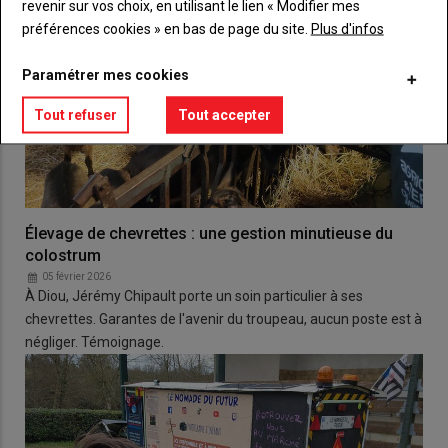
revenir sur vos choix, en utilisant le lien « Modifier mes
préférences cookies » en bas de page du site.
Plus d'infos
Paramétrer mes cookies
Tout refuser
Tout accepter
Élevage de chevrettes : une gestion minutieuse du
colostrum
05 février 2026
À Diou, Jérémy Chipault porte un soin particulier à ses
chevrettes. Garantes de l'avenir du troupeau, aucun poste est à
négliger. Témoignage.