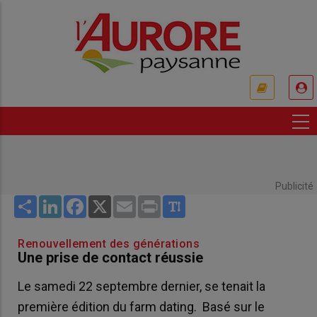
Aller
au
contenu
principal
USER
ACCOUNT
MENU
Publicité
Share
LinkedIn
Facebook
X
Email
Print
Renouvellement des générations
Une prise de contact réussie
Le samedi 22 septembre dernier, se tenait la
première édition du farm dating. Basé sur le