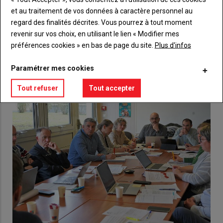
compte pour accéder à tout {nom-site}.
et au traitement de vos données à caractère personnel au
regard des finalités décrites. Vous pourrez à tout moment
Lien
Créez un compte
revenir sur vos choix, en utilisant le lien « Modifier mes
préférences cookies » en bas de page du site.
Plus d'infos
Paramétrer mes cookies
VOUS AIMEREZ AUSSI
Tout refuser
Tout accepter