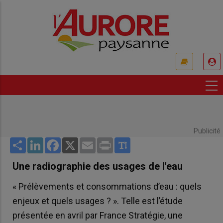
Aller
au
contenu
principal
USER
ACCOUNT
MENU
Publicité
Share
LinkedIn
Facebook
X
Email
Print
Une radiographie des usages de l'eau
« Prélèvements et consommations d’eau : quels
enjeux et quels usages ? ». Telle est l’étude
présentée en avril par France Stratégie, une