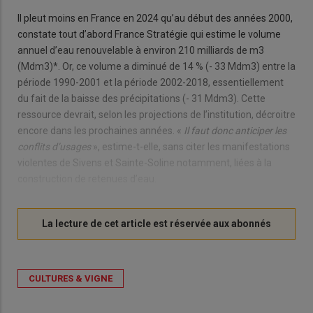
Il pleut moins en France en 2024 qu’au début des années 2000,
constate tout d’abord France Stratégie qui estime le volume
annuel d’eau renouvelable à environ 210 milliards de m3
(Mdm3)*. Or, ce volume a diminué de 14 % (- 33 Mdm3) entre la
période 1990-2001 et la période 2002-2018, essentiellement
du fait de la baisse des précipitations (- 31 Mdm3). Cette
ressource devrait, selon les projections de l’institution, décroitre
encore dans les prochaines années. «
Il faut donc anticiper les
conflits d’usages
», estime-t-elle, sans citer les manifestations
violentes de Sivens et Sainte-Soline notamment, liées à la
construction de retenues d’eau.
CULTURES & VIGNE