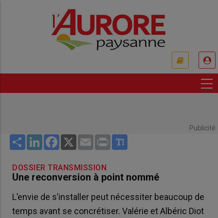
Aller
au
contenu
principal
USER
ACCOUNT
MENU
Publicité
Share
LinkedIn
Facebook
X
Email
Print
DOSSIER TRANSMISSION
Une reconversion à point nommé
L’envie de s’installer peut nécessiter beaucoup de
temps avant se concrétiser. Valérie et Albéric Diot