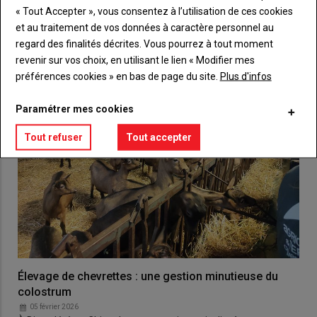
VOUS AIMEREZ AUSSI
« Tout Accepter », vous consentez à l’utilisation de ces cookies
et au traitement de vos données à caractère personnel au
regard des finalités décrites. Vous pourrez à tout moment
revenir sur vos choix, en utilisant le lien « Modifier mes
préférences cookies » en bas de page du site.
Plus d'infos
Paramétrer mes cookies
Tout refuser
Tout accepter
Élevage de chevrettes : une gestion minutieuse du
colostrum
05 février 2026