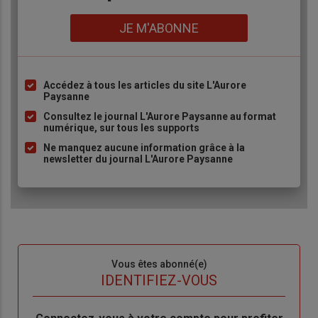
Lien
JE M'ABONNE
Accédez à tous les articles du site L'Aurore
Liste
Paysanne
à
Consultez le journal L'Aurore Paysanne au format
puce
numérique, sur tous les supports
Ne manquez aucune information grâce à la
newsletter du journal L'Aurore Paysanne
Sous-
Vous êtes abonné(e)
titre
TITRE
IDENTIFIEZ-VOUS