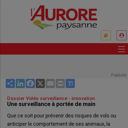
Aller
au
contenu
principal
USER
ACCOUNT
MENU
Publicité
Share
LinkedIn
Facebook
X
Email
Print
Dossier Vidéo surveillance - innovation
Une surveillance à portée de main
Que ce soit pour prévenir des risques de vols ou
anticiper le comportement de ses animaux, la