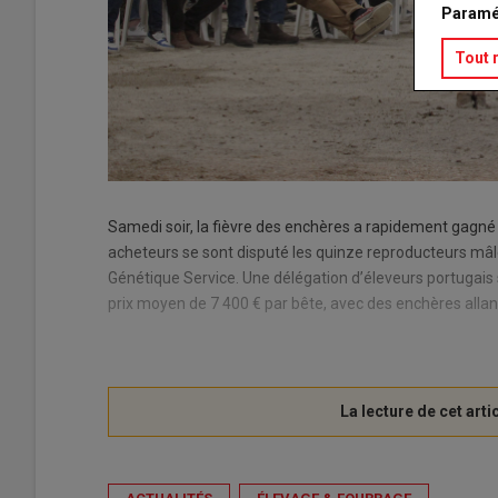
Paramé
Tout 
Samedi soir, la fièvre des enchères a rapidement gagné l’
acheteurs se sont disputé les quinze reproducteurs mâle
Génétique Service. Une délégation d’éleveurs portugais s
prix moyen de 7 400 € par bête, avec des enchères allan