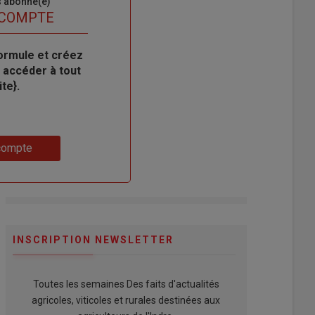
s abonné(e)
 COMPTE
ormule et créez
 accéder à tout
te}.
compte
INSCRIPTION NEWSLETTER
Toutes les semaines Des faits d'actualités
agricoles, viticoles et rurales destinées aux