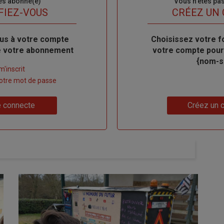
es abonné(e)
Sous-
Vous n'êtes pa
titre
FIEZ-VOUS
TITRE
CRÉEZ UN
us à votre compte
Body
Choisissez votre f
de votre abonnement
votre compte pour
{nom-si
m'inscrit
 votre mot de passe
Lien
 connecte
Créez un 