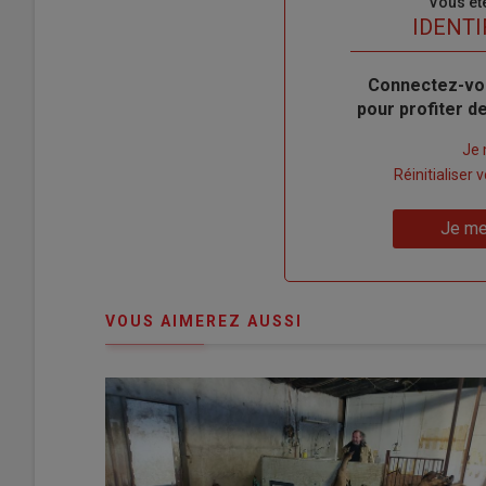
Sous-
Vous êt
titre
TITRE
IDENTI
Body
Connectez-vo
pour profiter 
Lien
Je 
"Créer
Lien
Réinitialiser
un
"Réinitialiser
Lien
nouveau
votre
Je me
"Je
compte"
mot
me
de
connecte"
passe"
VOUS AIMEREZ AUSSI