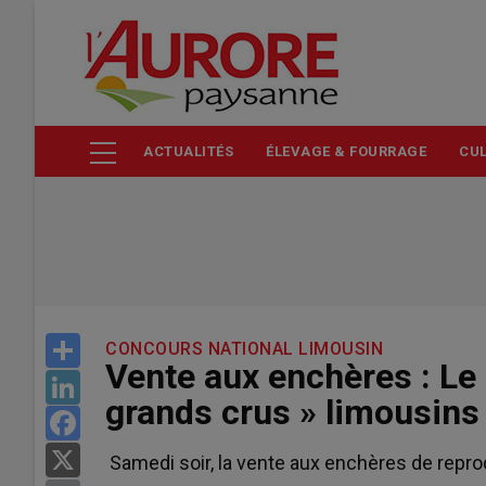
Aller
au
contenu
principal
ACTUALITÉS
ÉLEVAGE & FOURRAGE
CUL
Share
CONCOURS NATIONAL LIMOUSIN
Vente aux enchères : Le 
LinkedIn
grands crus » limousins
Facebook
X
Samedi soir, la vente aux enchères de reprod