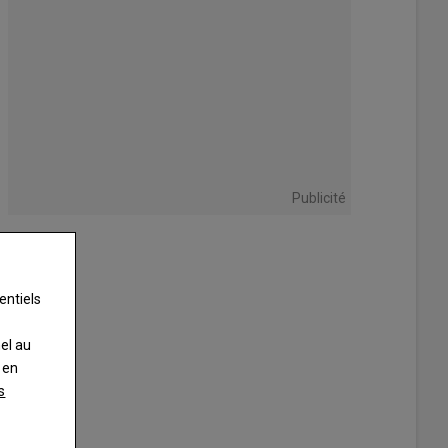
Publicité
entiels
nel au
 en
s