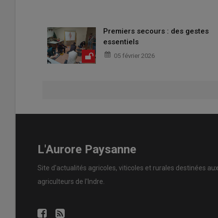
Premiers secours : des gestes
essentiels
05 février 2026
L'Aurore Paysanne
Site d'actualités agricoles, viticoles et rurales destinées au
agriculteurs de l'Indre.