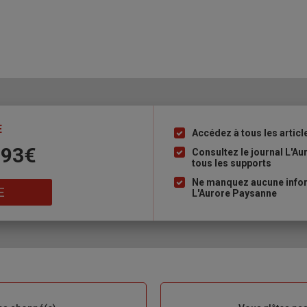
E
Accédez à tous les articl
Liste
 93€
à
Consultez le journal L'A
tous les supports
puce
Ne manquez aucune inform
E
L'Aurore Paysanne