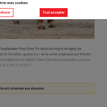
trer mes cookies
refuser
Tout accepter
esplanade Yves Furet. En direct du ring et en ligne, les
s et femelles «grand cru » de la vente organisée par Interlim
’est illustrée en raflant 7 des 9 génisses proposées, pour un
t de 6 400 € à 8 200 €.