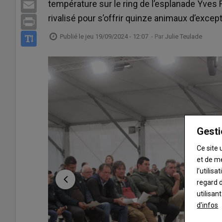
température sur le ring de l’esplanade Yves
Email
rivalisé pour s’offrir quinze animaux d’exce
Print
Publié le
jeu 19/09/2024 - 12:07
- Par
Julie Teulade
Gesti
Ce site 
et de m
l’utilis
regard d
utilisan
d'infos