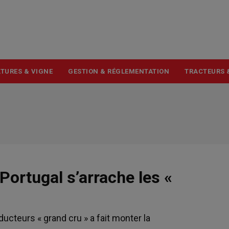
USER
ACCOUNT
MENU
TURES & VIGNE
GESTION & RÉGLEMENTATION
TRACTEURS 
Portugal s’arrache les «
ucteurs « grand cru » a fait monter la