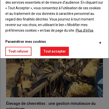
des services essentiels et de mesure d’audience. En cliquant sur
« Tout Accepter », vous consentez à l’utilisation de ces cookies
VOUS AIMEREZ AUSSI
et au traitement de vos données à caractère personnel au
regard des finalités décrites. Vous pourrez à tout moment
revenir sur vos choix, en utilisant le lien « Modifier mes
préférences cookies » en bas de page du site.
Plus d'infos
Paramétrer mes cookies
Tout refuser
Tout accepter
Élevage de chevrettes : une gestion minutieuse du
colostrum