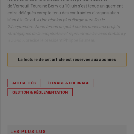
de Verneuil, Touraine Berry du 10 juin s'est tenue uniquement
entre délégués compte tenu des contraintes d'organisation
liées à la Covid.
« Une réunion plus élargie aura lieu le
24 septembre. Nous ferons un point sur les nouveaux projets
stratégiques de la coopérative et reprendrons les axes établis il y
a 5 ans »
, précise le président Philippe Bruneau.
ACTUALITÉS
ÉLEVAGE & FOURRAGE
GESTION & RÉGLEMENTATION
LES PLUS LUS