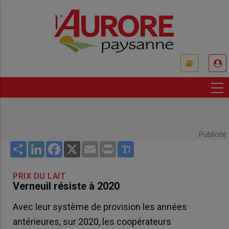
Aller
au
contenu
principal
USER
ACCOUNT
MENU
Publicité
Share
LinkedIn
Facebook
X
Email
Print
PRIX DU LAIT
Verneuil résiste à 2020
Avec leur système de provision les années
antérieures, sur 2020, les coopérateurs