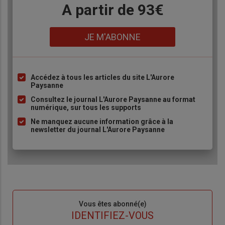
Body
A partir de 93€
Lien
JE M'ABONNE
Accédez à tous les articles du site L'Aurore
Liste
Paysanne
à
Consultez le journal L'Aurore Paysanne au format
puce
numérique, sur tous les supports
Ne manquez aucune information grâce à la
newsletter du journal L'Aurore Paysanne
Sous-
Vous êtes abonné(e)
titre
TITRE
IDENTIFIEZ-VOUS